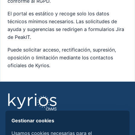
conforme al RGPD.
El portal es estático y recoge solo los datos
técnicos mínimos necesarios. Las solicitudes de
ayuda y sugerencias se redirigen a formularios Jira
de PeakIT.
Puede solicitar acceso, rectificación, supresión,
oposición o limitación mediante los contactos
oficiales de Kyrios.
Gestionar cookies
Encuentre respuestas, guías y procedimientos para
aprovechar mejor Kyrios ChMS.
Usamos cookies necesarias para el