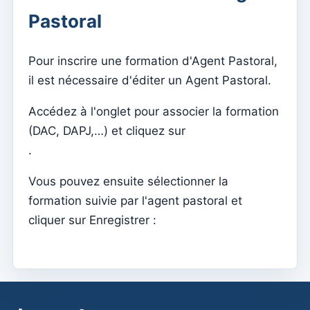
Pastoral
Anuário
Annuaire
Pour inscrire une formation d'Agent Pastoral,
il est nécessaire d'éditer un Agent Pastoral.
Contabilidade
Types de documents
Accédez à l'onglet pour associer la formation
Typifications de mouvement
(DAC, DAPJ,…) et cliquez sur
.
Taxonomies
Bilan
Vous pouvez ensuite sélectionner la
Bilan analytique
formation suivie par l'agent pastoral et
cliquer sur Enregistrer :
Sorties
Centres de coûts
Agendas
Comptes