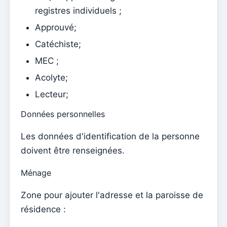
Établissements
registres individuels ;
Éléments du clergé
Approuvé;
Intentions de masse
Catéchiste;
Décès
MEC ;
Jetons individuels
Acolyte;
Familles
Lecteur;
Données personnelles
Suporte
Comment obtenir de l'aide ?
Les données d'identification de la personne
Accès à distance
doivent être renseignées.
Sacramentos
Ménage
Catéchumènes
Zone pour ajouter l'adresse et la paroisse de
Confirmation
résidence :
Baptêmes