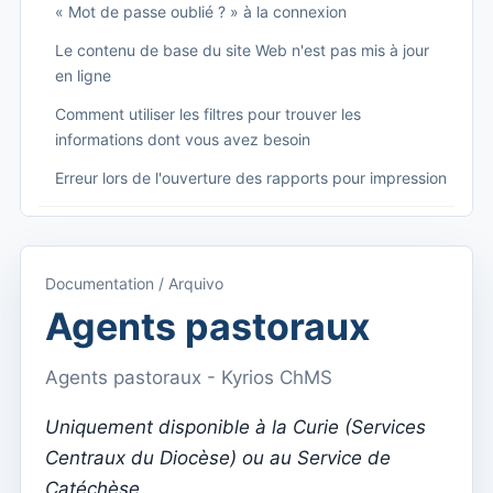
« Mot de passe oublié ? » à la connexion
Le contenu de base du site Web n'est pas mis à jour
en ligne
Comment utiliser les filtres pour trouver les
informations dont vous avez besoin
Erreur lors de l'ouverture des rapports pour impression
Começando
Accéder à Kyrios
Documentation / Arquivo
Accès à la documentation
Agents pastoraux
Menu principal (applications)
Agents pastoraux - Kyrios ChMS
Basculer entre les abonnements
Uniquement disponible à la Curie (Services
Dashboard
Centraux du Diocèse) ou au Service de
Tableau de bord
Catéchèse