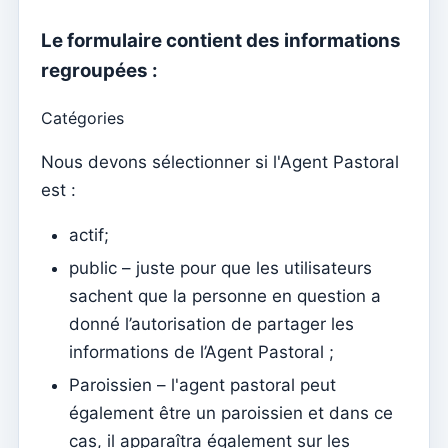
Documents individuels
Le formulaire contient des informations
Transferts
regroupées :
Séances
Rapports
Catégories
Ajouter un nouveau groupe
Nous devons sélectionner si l'Agent Pastoral
Liste des groupes/recherche
est :
Accès à Kyrios pour les catéchistes – comment se
actif;
connecter
public – juste pour que les utilisateurs
Arquivo
sachent que la personne en question a
Agents pastoraux
donné l’autorisation de partager les
informations de l’Agent Pastoral ;
Lecteurs
Paroissien – l'agent pastoral peut
Acolytes
également être un paroissien et dans ce
Ministres extraordinaires de communion (MEC)
cas, il apparaîtra également sur les