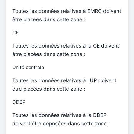
en ligne
Toutes les données relatives à EMRC doivent
Envoyer des notifications push sur le contenu et les
être placées dans cette zone :
événements
CE
Activer l'application mobile
Configurations de base pour un site web hébergé sur
Toutes les données relatives à la CE doivent
Kyrios (Multi Model – 1)
être placées dans cette zone :
Configurations de base pour un site web hébergé sur
Unité centrale
Kyrios (Multi Model – 2)
Comment activer le site Web
Toutes les données relatives à l'UP doivent
être placées dans cette zone :
Kyrios Social – qu’est-ce que c’est ?
Comment accepter les dons en cryptomonnaies ?
DDBP
Newsletter
Toutes les données relatives à la DDBP
Envoyer des messages et les lire uniquement sur
doivent être déposées dans cette zone :
Kyrios