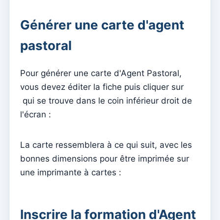
Comment gérer les groupes d'abonnement à la
newsletter
Générer une carte d'agent
Comment associer des feuilles individuelles à des
pastoral
groupes
Consulter les inscriptions à la newsletter effectuées
Pour générer une carte d'Agent Pastoral,
depuis le site Internet
vous devez éditer la fiche puis cliquer sur
Gérer les mises en page
qui se trouve dans le coin inférieur droit de
Envoi d'une nouvelle newsletter
l'écran :
Mises en page de la newsletter
La carte ressemblera à ce qui suit, avec les
Gestão documental
bonnes dimensions pour être imprimée sur
Gérer les documents
une imprimante à cartes :
Admin
Attribuer l'accès à un catéchiste
Inscrire la formation d'Agent
Ajouter un nouvel utilisateur à l'abonnement