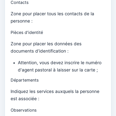
Contacts
Mariages
Zone pour placer tous les contacts de la
Tesouraria
personne :
Comptes courants
Pièces d'identité
Types de documents
Zone pour placer les données des
Notification des montants ouverts (par email)
documents d'identification :
Reçu
Note de dette (Retour)
Attention, vous devez inscrire le numéro
d'agent pastoral à laisser sur la carte ;
Note de dette
Départements
Donation
Crédit
Indiquez les services auxquels la personne
est associée :
Avance
Documents
Observations