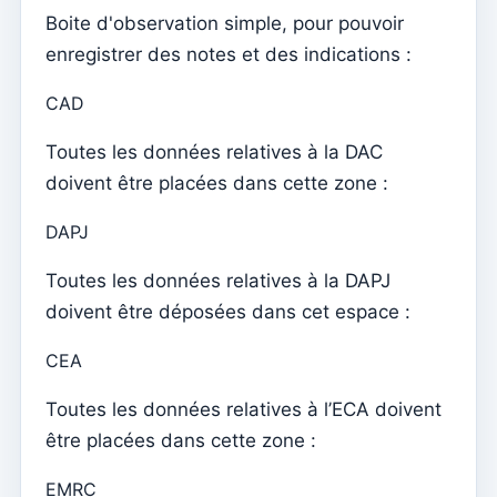
Avenças
Boite d'observation simple, pour pouvoir
Alliances
enregistrer des notes et des indications :
Página de internet
CAD
Comment gérer les paramètres du site Web
Toutes les données relatives à la DAC
Menus
doivent être placées dans cette zone :
Sections
DAPJ
Événements
Toutes les données relatives à la DAPJ
Contenu
doivent être déposées dans cet espace :
Site web
CEA
Comment utiliser Événements pour gérer les
inscriptions pour assister à la messe
Toutes les données relatives à l’ECA doivent
Comme il est facile d’avoir votre application et votre
être placées dans cette zone :
page sur Internet – guide simple
EMRC
Le contenu de base du site Web n'est pas mis à jour