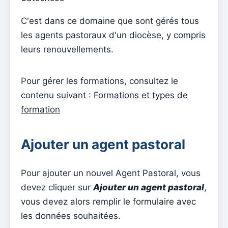
Menu do utilizador
C'est dans ce domaine que sont gérés tous
Paramètres d'abonnement
les agents pastoraux d'un diocèse, y compris
Curé de la paroisse
leurs renouvellements.
Changer le mot de passe
Mode sombre
Pour gérer les formations, consultez le
Changer de langue
contenu suivant :
Formations et types de
formation
Modifier la paroisse
se déconnecter
Ajouter un agent pastoral
Configurer un compte SMTP pour envoyer des emails
sur Kyrios
Pour ajouter un nouvel Agent Pastoral, vous
Catequese
devez cliquer sur
Ajouter un agent pastoral
,
Formulaires d'inscription à la catéchèse
vous devez alors remplir le formulaire avec
Réveillon du Nouvel An
les données souhaitées.