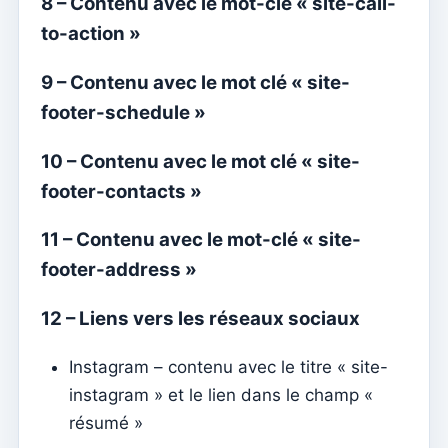
8 – Contenu avec le mot-clé « site-call-
Établissements
to-action »
Éléments du clergé
Intentions de masse
9 – Contenu avec le mot clé « site-
footer-schedule »
Décès
Jetons individuels
10 – Contenu avec le mot clé « site-
Familles
footer-contacts »
Suporte
11 – Contenu avec le mot-clé « site-
Comment obtenir de l'aide ?
footer-address »
Accès à distance
12 – Liens vers les réseaux sociaux
Sacramentos
Instagram – contenu avec le titre « site-
Catéchumènes
instagram » et le lien dans le champ «
Confirmation
résumé »
Baptêmes