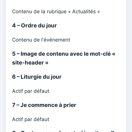
Documents individuels
Contenu de la rubrique « Actualités »
Transferts
Séances
4 – Ordre du jour
Rapports
Contenu de l'événement
Ajouter un nouveau groupe
5 – Image de contenu avec le mot-clé «
Liste des groupes/recherche
site-header »
Accès à Kyrios pour les catéchistes – comment se
connecter
6 – Liturgie du jour
Arquivo
Actif par défaut
Agents pastoraux
Lecteurs
7 – Je commence à prier
Acolytes
Actif par défaut
Ministres extraordinaires de communion (MEC)