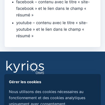
facebook – contenu avec le titre « site-
Mariages
facebook » et le lien dans le champ «
résumé »
Tesouraria
youtube – contenu avec le titre « site-
Comptes courants
youtube » et le lien dans le champ «
Types de documents
résumé »
Notification des montants ouverts (par email)
Reçu
Note de dette (Retour)
Note de dette
Donation
Crédit
Gérer les cookies
Trouvez des réponses, des guides et des procédures
Avance
pour mieux utiliser Kyrios ChMS.
Nous utilisons des cookies nécessaires au
Documents
fonctionnement et des cookies analytiques
uniquement avec consentement.
Découvrez Kyrios ici