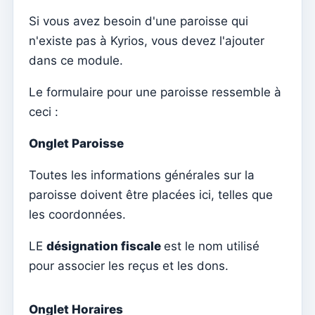
Menu do utilizador
Si vous avez besoin d'une paroisse qui
Paramètres d'abonnement
n'existe pas à Kyrios, vous devez l'ajouter
Curé de la paroisse
dans ce module.
Changer le mot de passe
Le formulaire pour une paroisse ressemble à
Mode sombre
ceci :
Changer de langue
Onglet Paroisse
Modifier la paroisse
Toutes les informations générales sur la
se déconnecter
paroisse doivent être placées ici, telles que
Configurer un compte SMTP pour envoyer des emails
les coordonnées.
sur Kyrios
LE
désignation fiscale
est le nom utilisé
Catequese
pour associer les reçus et les dons.
Formulaires d'inscription à la catéchèse
Réveillon du Nouvel An
Onglet Horaires