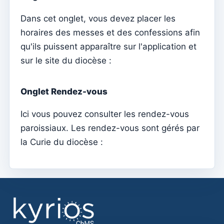
Documents individuels
Dans cet onglet, vous devez placer les
Transferts
horaires des messes et des confessions afin
Séances
qu'ils puissent apparaître sur l'application et
Rapports
sur le site du diocèse :
Ajouter un nouveau groupe
Onglet Rendez-vous
Liste des groupes/recherche
Accès à Kyrios pour les catéchistes – comment se
Ici vous pouvez consulter les rendez-vous
connecter
paroissiaux. Les rendez-vous sont gérés par
la Curie du diocèse :
Arquivo
Agents pastoraux
Lecteurs
Acolytes
Ministres extraordinaires de communion (MEC)