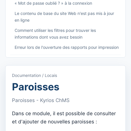
« Mot de passe oublié ? » à la connexion
Le contenu de base du site Web n'est pas mis à jour
en ligne
Comment utiliser les filtres pour trouver les
informations dont vous avez besoin
Erreur lors de l'ouverture des rapports pour impression
Começando
Accéder à Kyrios
Documentation / Locais
Accès à la documentation
Paroisses
Menu principal (applications)
Paroisses - Kyrios ChMS
Basculer entre les abonnements
Dans ce module, il est possible de consulter
Dashboard
et d'ajouter de nouvelles paroisses :
Tableau de bord