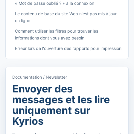
« Mot de passe oublié ? » à la connexion
Le contenu de base du site Web n'est pas mis à jour
en ligne
Comment utiliser les filtres pour trouver les
informations dont vous avez besoin
Erreur lors de l'ouverture des rapports pour impression
Começando
Accéder à Kyrios
Documentation / Newsletter
Accès à la documentation
Envoyer des
Menu principal (applications)
messages et les lire
Basculer entre les abonnements
uniquement sur
Dashboard
Kyrios
Tableau de bord