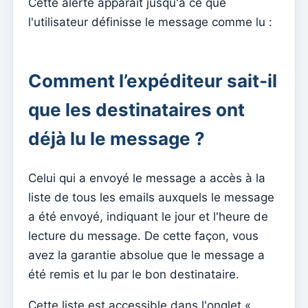
Cette alerte apparaît jusqu'à ce que
l'utilisateur définisse le message comme lu :
Anuário
Annuaire
Comment l’expéditeur sait-il
Contabilidade
Types de documents
que les destinataires ont
Typifications de mouvement
déjà lu le message ?
Taxonomies
Bilan
Celui qui a envoyé le message a accès à la
liste de tous les emails auxquels le message
Bilan analytique
a été envoyé, indiquant le jour et l'heure de
Sorties
lecture du message. De cette façon, vous
Centres de coûts
avez la garantie absolue que le message a
Agendas
été remis et lu par le bon destinataire.
Comptes
Cette liste est accessible dans l'onglet «