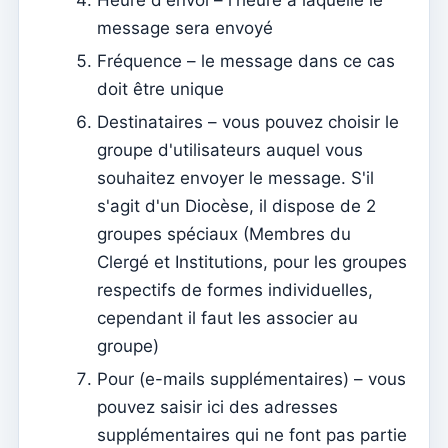
Heure d'envoi – l'heure à laquelle le
Mariages
message sera envoyé
Fréquence – le message dans ce cas
Tesouraria
doit être unique
Comptes courants
Destinataires – vous pouvez choisir le
Types de documents
groupe d'utilisateurs auquel vous
Notification des montants ouverts (par email)
souhaitez envoyer le message. S'il
s'agit d'un Diocèse, il dispose de 2
Reçu
groupes spéciaux (Membres du
Note de dette (Retour)
Clergé et Institutions, pour les groupes
Note de dette
respectifs de formes individuelles,
Donation
cependant il faut les associer au
groupe)
Crédit
Pour (e-mails supplémentaires) – vous
Avance
pouvez saisir ici des adresses
Documents
supplémentaires qui ne font pas partie