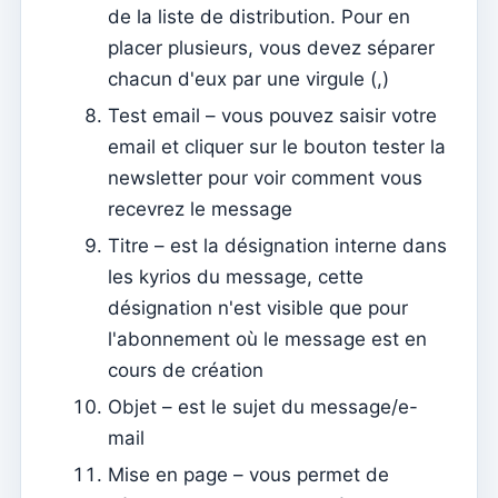
Avenças
de la liste de distribution. Pour en
placer plusieurs, vous devez séparer
Alliances
chacun d'eux par une virgule (,)
Página de internet
Test email – vous pouvez saisir votre
Comment gérer les paramètres du site Web
email et cliquer sur le bouton tester la
Menus
newsletter pour voir comment vous
recevrez le message
Sections
Titre – est la désignation interne dans
Événements
les kyrios du message, cette
Contenu
désignation n'est visible que pour
Site web
l'abonnement où le message est en
Comment utiliser Événements pour gérer les
cours de création
inscriptions pour assister à la messe
Objet – est le sujet du message/e-
Comme il est facile d’avoir votre application et votre
mail
page sur Internet – guide simple
Mise en page – vous permet de
Le contenu de base du site Web n'est pas mis à jour