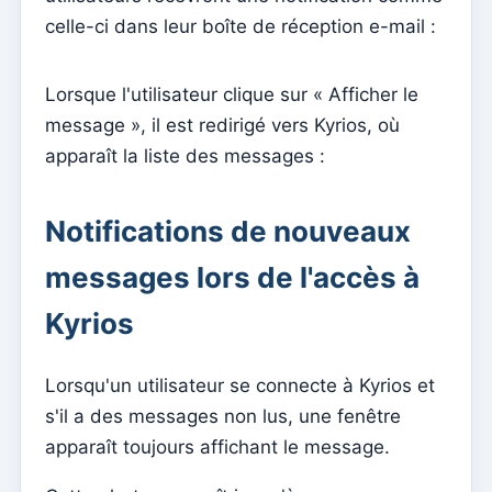
Comment gérer les groupes d'abonnement à la
celle-ci dans leur boîte de réception e-mail :
newsletter
Comment associer des feuilles individuelles à des
Lorsque l'utilisateur clique sur « Afficher le
groupes
message », il est redirigé vers Kyrios, où
Consulter les inscriptions à la newsletter effectuées
apparaît la liste des messages :
depuis le site Internet
Gérer les mises en page
Notifications de nouveaux
Envoi d'une nouvelle newsletter
messages lors de l'accès à
Mises en page de la newsletter
Kyrios
Gestão documental
Gérer les documents
Lorsqu'un utilisateur se connecte à Kyrios et
s'il a des messages non lus, une fenêtre
Admin
apparaît toujours affichant le message.
Attribuer l'accès à un catéchiste
Ajouter un nouvel utilisateur à l'abonnement