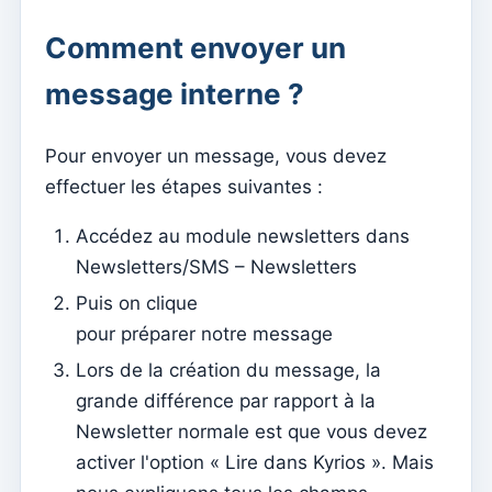
Documents individuels
Comment envoyer un
Transferts
message interne ?
Séances
Rapports
Pour envoyer un message, vous devez
Ajouter un nouveau groupe
effectuer les étapes suivantes :
Liste des groupes/recherche
Accédez au module newsletters dans
Accès à Kyrios pour les catéchistes – comment se
connecter
Newsletters/SMS – Newsletters
Puis on clique
Arquivo
pour préparer notre message
Agents pastoraux
Lors de la création du message, la
Lecteurs
grande différence par rapport à la
Acolytes
Newsletter normale est que vous devez
activer l'option « Lire dans Kyrios ». Mais
Ministres extraordinaires de communion (MEC)