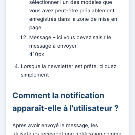
sélectionner l'un des modèles que
en ligne
vous avez peut-être préalablement
Envoyer des notifications push sur le contenu et les
enregistrés dans la zone de mise en
événements
page.
Activer l'application mobile
Message – ici vous devez saisir le
Configurations de base pour un site web hébergé sur
message à envoyer
Kyrios (Multi Model – 1)
410px
Configurations de base pour un site web hébergé sur
Lorsque la newsletter est prête, cliquez
Kyrios (Multi Model – 2)
simplement
Comment activer le site Web
Kyrios Social – qu’est-ce que c’est ?
Comment la notification
Comment accepter les dons en cryptomonnaies ?
apparaît-elle à l'utilisateur ?
Newsletter
Envoyer des messages et les lire uniquement sur
Après avoir envoyé le message, les
Kyrios
utilisateurs recevront une notification comme