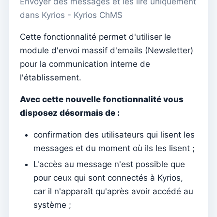
Envoyer des messages et les lire uniquement
Menu do utilizador
dans Kyrios - Kyrios ChMS
Paramètres d'abonnement
Cette fonctionnalité permet d'utiliser le
Curé de la paroisse
module d'envoi massif d'emails (Newsletter)
Changer le mot de passe
pour la communication interne de
Mode sombre
l'établissement.
Changer de langue
Avec cette nouvelle fonctionnalité vous
Modifier la paroisse
disposez désormais de :
se déconnecter
confirmation des utilisateurs qui lisent les
Configurer un compte SMTP pour envoyer des emails
messages et du moment où ils les lisent ;
sur Kyrios
L'accès au message n'est possible que
Catequese
pour ceux qui sont connectés à Kyrios,
Formulaires d'inscription à la catéchèse
car il n'apparaît qu'après avoir accédé au
Réveillon du Nouvel An
système ;