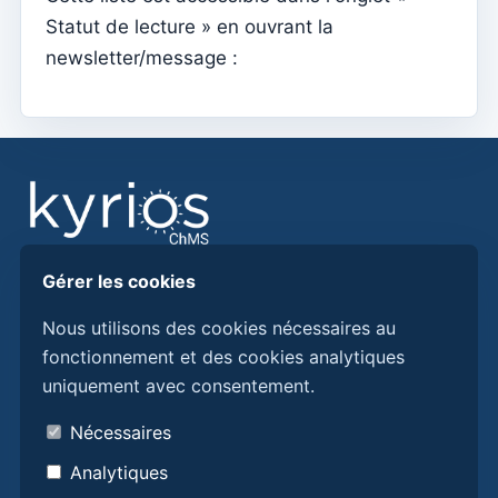
Exercices
Statut de lecture » en ouvrant la
Accueil – Créer le premier exercice et le solde
newsletter/message :
d'ouverture
Relatórios
Jetons individuels
Catéchèse
Intentions de masse
Gérer les cookies
Confirmation
Trouvez des réponses, des guides et des procédures
Baptêmes
pour mieux utiliser Kyrios ChMS.
Nous utilisons des cookies nécessaires au
fonctionnement et des cookies analytiques
Éléments du Clergé (Curie)
uniquement avec consentement.
Découvrez Kyrios ici
Definições
Qui sommes-nous
Nécessaires
Importateur de documents
Contacts
Analytiques
Numérateurs