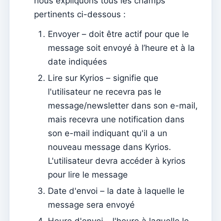
nous expliquons tous les champs
Établissements
pertinents ci-dessous :
Éléments du clergé
Envoyer – doit être actif pour que le
Intentions de masse
message soit envoyé à l’heure et à la
Décès
date indiquées
Jetons individuels
Lire sur Kyrios – signifie que
Familles
l'utilisateur ne recevra pas le
message/newsletter dans son e-mail,
Suporte
mais recevra une notification dans
Comment obtenir de l'aide ?
son e-mail indiquant qu'il a un
Accès à distance
nouveau message dans Kyrios.
L'utilisateur devra accéder à kyrios
Sacramentos
pour lire le message
Catéchumènes
Date d'envoi – la date à laquelle le
Confirmation
message sera envoyé
Baptêmes