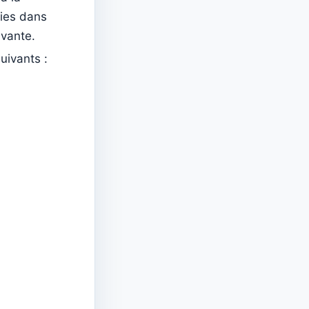
sies dans
ivante.
uivants :