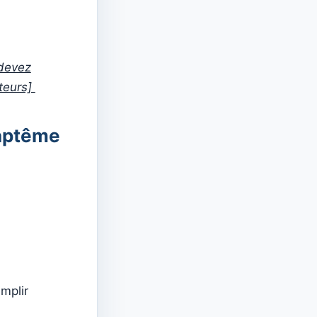
 devez
teurs]
baptême
emplir