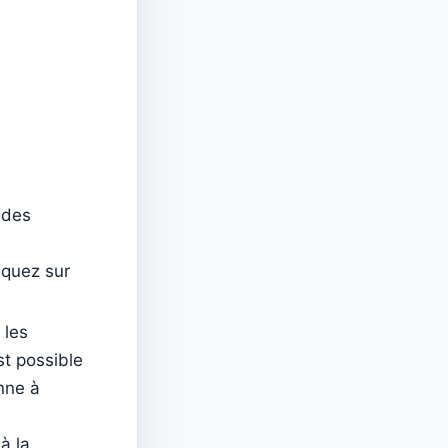
 des
liquez sur
 les
est possible
nne à
à la