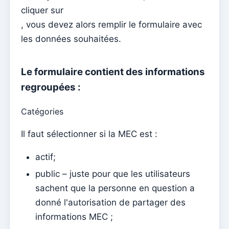
Documents individuels
cliquer sur
Transferts
, vous devez alors remplir le formulaire avec
les données souhaitées.
Séances
Rapports
Le formulaire contient des informations
Ajouter un nouveau groupe
regroupées :
Liste des groupes/recherche
Catégories
Accès à Kyrios pour les catéchistes – comment se
connecter
Il faut sélectionner si la MEC est :
Arquivo
actif;
Agents pastoraux
public – juste pour que les utilisateurs
Lecteurs
sachent que la personne en question a
Acolytes
donné l'autorisation de partager des
Ministres extraordinaires de communion (MEC)
informations MEC ;