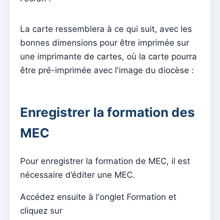
en ligne
Envoyer des notifications push sur le contenu et les
La carte ressemblera à ce qui suit, avec les
événements
bonnes dimensions pour être imprimée sur
Activer l'application mobile
une imprimante de cartes, où la carte pourra
être pré-imprimée avec l'image du diocèse :
Configurations de base pour un site web hébergé sur
Kyrios (Multi Model – 1)
Configurations de base pour un site web hébergé sur
Enregistrer la formation des
Kyrios (Multi Model – 2)
Comment activer le site Web
MEC
Kyrios Social – qu’est-ce que c’est ?
Pour enregistrer la formation de MEC, il est
Comment accepter les dons en cryptomonnaies ?
nécessaire d’éditer une MEC.
Newsletter
Accédez ensuite à l'onglet Formation et
Envoyer des messages et les lire uniquement sur
cliquez sur
Kyrios