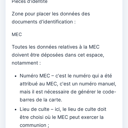
Pièces d'identité
Mariages
Zone pour placer les données des
Tesouraria
documents d'identification :
Comptes courants
MEC
Types de documents
Toutes les données relatives à la MEC
Notification des montants ouverts (par email)
doivent être déposées dans cet espace,
Reçu
notamment :
Note de dette (Retour)
Numéro MEC – c'est le numéro qui a été
Note de dette
attribué au MEC, c'est un numéro manuel,
Donation
mais il est nécessaire de générer le code-
Crédit
barres de la carte.
Avance
Lieu de culte – ici, le lieu de culte doit
être choisi où le MEC peut exercer la
Documents
communion ;