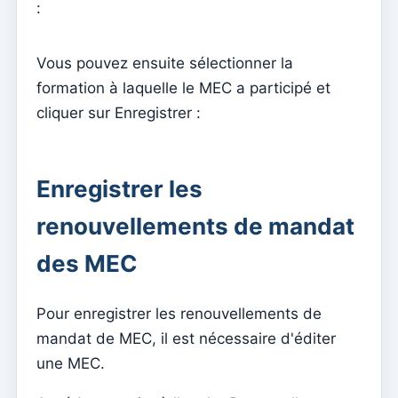
:
Comment gérer les groupes d'abonnement à la
newsletter
Vous pouvez ensuite sélectionner la
Comment associer des feuilles individuelles à des
formation à laquelle le MEC a participé et
groupes
cliquer sur Enregistrer :
Consulter les inscriptions à la newsletter effectuées
depuis le site Internet
Gérer les mises en page
Enregistrer les
Envoi d'une nouvelle newsletter
renouvellements de mandat
Mises en page de la newsletter
des MEC
Gestão documental
Gérer les documents
Pour enregistrer les renouvellements de
mandat de MEC, il est nécessaire d'éditer
Admin
une MEC.
Attribuer l'accès à un catéchiste
Ajouter un nouvel utilisateur à l'abonnement