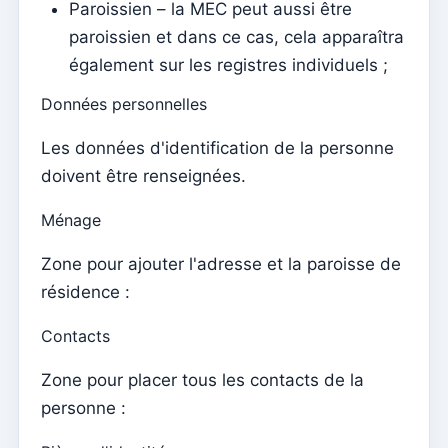
Paroissien – la MEC peut aussi être
Établissements
paroissien et dans ce cas, cela apparaîtra
Éléments du clergé
également sur les registres individuels ;
Intentions de masse
Données personnelles
Décès
Les données d'identification de la personne
Jetons individuels
doivent être renseignées.
Familles
Ménage
Suporte
Comment obtenir de l'aide ?
Zone pour ajouter l'adresse et la paroisse de
résidence :
Accès à distance
Contacts
Sacramentos
Catéchumènes
Zone pour placer tous les contacts de la
Confirmation
personne :
Baptêmes