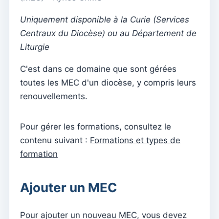
Menu do utilizador
Uniquement disponible à la Curie (Services
Paramètres d'abonnement
Centraux du Diocèse) ou au Département de
Curé de la paroisse
Liturgie
Changer le mot de passe
C'est dans ce domaine que sont gérées
Mode sombre
toutes les MEC d'un diocèse, y compris leurs
Changer de langue
renouvellements.
Modifier la paroisse
se déconnecter
Pour gérer les formations, consultez le
contenu suivant :
Formations et types de
Configurer un compte SMTP pour envoyer des emails
sur Kyrios
formation
Catequese
Ajouter un MEC
Formulaires d'inscription à la catéchèse
Réveillon du Nouvel An
Pour ajouter un nouveau MEC, vous devez