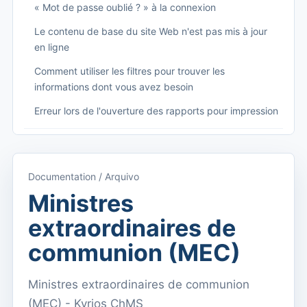
« Mot de passe oublié ? » à la connexion
Le contenu de base du site Web n'est pas mis à jour
en ligne
Comment utiliser les filtres pour trouver les
informations dont vous avez besoin
Erreur lors de l'ouverture des rapports pour impression
Começando
Accéder à Kyrios
Documentation / Arquivo
Accès à la documentation
Ministres
Menu principal (applications)
extraordinaires de
Basculer entre les abonnements
communion (MEC)
Dashboard
Ministres extraordinaires de communion
Tableau de bord
(MEC) - Kyrios ChMS