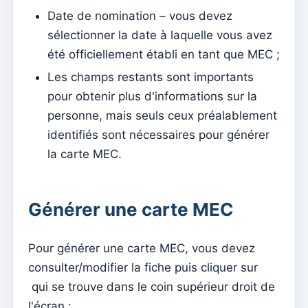
Avenças
Date de nomination – vous devez
Alliances
sélectionner la date à laquelle vous avez
été officiellement établi en tant que MEC ;
Página de internet
Les champs restants sont importants
Comment gérer les paramètres du site Web
pour obtenir plus d'informations sur la
Menus
personne, mais seuls ceux préalablement
Sections
identifiés sont nécessaires pour générer
Événements
la carte MEC.
Contenu
Site web
Générer une carte MEC
Comment utiliser Événements pour gérer les
inscriptions pour assister à la messe
Pour générer une carte MEC, vous devez
Comme il est facile d’avoir votre application et votre
consulter/modifier la fiche puis cliquer sur
page sur Internet – guide simple
qui se trouve dans le coin supérieur droit de
Le contenu de base du site Web n'est pas mis à jour
l'écran :