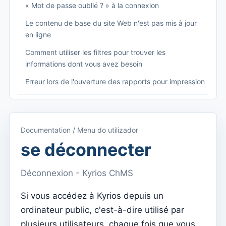
« Mot de passe oublié ? » à la connexion
Le contenu de base du site Web n'est pas mis à jour
en ligne
Comment utiliser les filtres pour trouver les
informations dont vous avez besoin
Erreur lors de l'ouverture des rapports pour impression
Começando
Accéder à Kyrios
Documentation / Menu do utilizador
Accès à la documentation
se déconnecter
Menu principal (applications)
Déconnexion - Kyrios ChMS
Basculer entre les abonnements
Si vous accédez à Kyrios depuis un
Dashboard
ordinateur public, c'est-à-dire utilisé par
Tableau de bord
plusieurs utilisateurs, chaque fois que vous