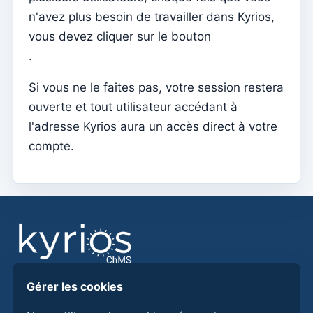
Menu do utilizador
n'avez plus besoin de travailler dans Kyrios,
Paramètres d'abonnement
vous devez cliquer sur le bouton
.
Curé de la paroisse
Changer le mot de passe
Si vous ne le faites pas, votre session restera
Mode sombre
ouverte et tout utilisateur accédant à
l'adresse Kyrios aura un accès direct à votre
Changer de langue
compte.
Modifier la paroisse
se déconnecter
Configurer un compte SMTP pour envoyer des emails
sur Kyrios
Catequese
Formulaires d'inscription à la catéchèse
Gérer les cookies
Trouvez des réponses, des guides et des procédures
Réveillon du Nouvel An
pour mieux utiliser Kyrios ChMS.