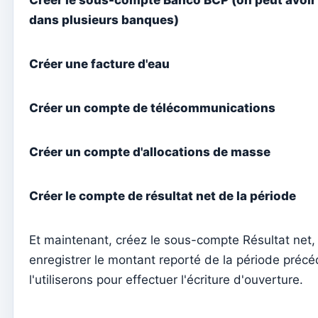
Créer le sous-compte Banco BCP (on peut avoi
dans plusieurs banques)
Jetons individuels
Familles
Créer une facture d'eau
Suporte
Comment obtenir de l'aide ?
Créer un compte de télécommunications
Accès à distance
Créer un compte d'allocations de masse
Sacramentos
Catéchumènes
Créer le compte de résultat net de la période
Confirmation
Baptêmes
Et maintenant, créez le sous-compte Résultat net, 
Mariages
enregistrer le montant reporté de la période précé
l'utiliserons pour effectuer l'écriture d'ouverture.
Tesouraria
Comptes courants