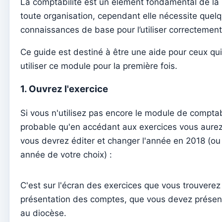
La comptabilité est un élément fondamental de la
Curé de la paroisse
toute organisation, cependant elle nécessite quel
Changer le mot de passe
connaissances de base pour l’utiliser correctement
Mode sombre
Ce guide est destiné à être une aide pour ceux q
Changer de langue
utiliser ce module pour la première fois.
Modifier la paroisse
1. Ouvrez l'exercice
se déconnecter
Configurer un compte SMTP pour envoyer des emails sur Kyr
Si vous n'utilisez pas encore le module de comptabil
probable qu'en accédant aux exercices vous aurez
Catequese
vous devrez éditer et changer l'année en 2018 (ou
Formulaires d'inscription à la catéchèse
année de votre choix) :
Réveillon du Nouvel An
Documents individuels
C'est sur l'écran des exercices que vous trouverez
Transferts
présentation des comptes, que vous devez présen
au diocèse.
Séances