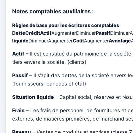
Gérer les documents
Notes comptables auxiliaires :
Admin
Règles de base pour les écritures comptables
Attribuer l'accès à un catéchiste
Dette
Crédit
Actif
AugmenterDiminuer
Passif
Diminuer
Ajouter un nouvel utilisateur à l'abonnement
liquide
DiminuerAugmenter
Coût
Augmenter
Avantage
Anuário
Actif
– Il est constitué du patrimoine de la société
Annuaire
tiers envers la société. (clients)
Contabilidade
Passif
– Il s’agit des dettes de la société envers les
Types de documents
(fournisseurs, banques et état)
Typifications de mouvement
Situation liquide
– Capital social, réserves et résu
Taxonomies
Frais
– Les frais de personnel, de fournitures et d
Bilan
externes, de matières premières, de marchandises,
Bilan analytique
Revenu
– Ventes de produits et services (classe 7)