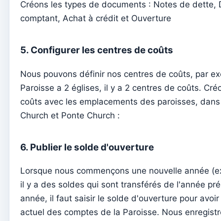
Comment gérer les paramètres du site Web
Créons les types de documents : Notes de dette, 
comptant, Achat à crédit et Ouverture
Menus
Sections
5. Configurer les centres de coûts
Événements
Contenu
Nous pouvons définir nos centres de coûts, par exe
Paroisse a 2 églises, il y a 2 centres de coûts. Cr
Site web
coûts avec les emplacements des paroisses, dans
Comment utiliser Événements pour gérer les inscriptions pour
Church et Ponte Church :
Comme il est facile d’avoir votre application et votre page su
simple
6. Publier le solde d'ouverture
Le contenu de base du site Web n'est pas mis à jour en ligne
Envoyer des notifications push sur le contenu et les événem
Lorsque nous commençons une nouvelle année (exe
il y a des soldes qui sont transférés de l'année pr
Activer l'application mobile
année, il faut saisir le solde d'ouverture pour avoir
Configurations de base pour un site web hébergé sur Kyrios (
actuel des comptes de la Paroisse. Nous enregistr
Configurations de base pour un site web hébergé sur Kyrios (