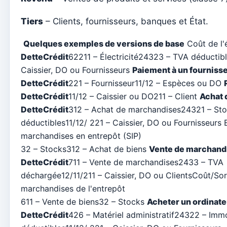
Sorties
Centres de coûts
Tiers
– Clients, fournisseurs, banques et État.
Agendas
Quelques exemples de versions de base
Coût de l'é
Comptes
Dette
Crédit
62211 – Électricité24323 – TVA déductib
Caissier, DO ou Fournisseurs
Paiement à un fourniss
Exercices
Dette
Crédit
221 – Fournisseur11/12 – Espèces ou DO
Accueil – Créer le premier exercice et le solde d'ouverture
Dette
Crédit
11/12 – Caissier ou DO211 – Client
Achat 
Dette
Crédit
312 – Achat de marchandises24321 – St
Relatórios
déductibles11/12/ 221 – Caissier, DO ou Fournisseurs 
Jetons individuels
marchandises en entrepôt (SIP)
Catéchèse
32 – Stocks312 – Achat de biens
Vente de marchand
Dette
Crédit
711 – Vente de marchandises2433 – TVA
Intentions de masse
déchargée12/11/211 – Caissier, DO ou ClientsCoût/Sor
Confirmation
marchandises de l'entrepôt
Baptêmes
611 – Vente de biens32 – Stocks
Acheter un ordinate
Dette
Crédit
426 – Matériel administratif24322 – Imm
Éléments du Clergé (Curie)