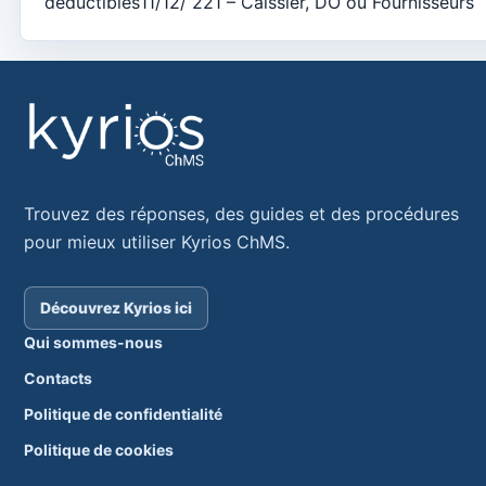
déductibles11/12/ 221 – Caissier, DO ou Fournisseurs
Definições
Importateur de documents
Numérateurs
Frais
Formations
Configuration du rapport
Trouvez des réponses, des guides et des procédures
pour mieux utiliser Kyrios ChMS.
Aplicação móvel
Catéchèse sur l'application
Découvrez Kyrios ici
Comment activer l'application pour afficher le contenu de 
Qui sommes-nous
application mobile
Contacts
Politique de confidentialité
Locais
Lieux de culte
Politique de cookies