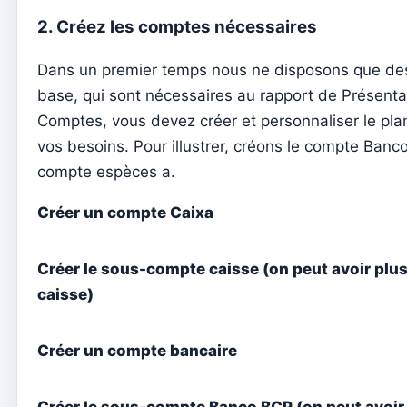
Rapports
2. Créez les comptes nécessaires
Ajouter un nouveau groupe
Dans un premier temps nous ne disposons que de
Liste des groupes/recherche
base, qui sont nécessaires au rapport de Présenta
Accès à Kyrios pour les catéchistes – comment se connecter
Comptes, vous devez créer et personnaliser le pl
vos besoins. Pour illustrer, créons le compte Banc
Arquivo
compte espèces a.
Agents pastoraux
Créer un compte Caixa
Lecteurs
Acolytes
Créer le sous-compte caisse (on peut avoir plu
Ministres extraordinaires de communion (MEC)
caisse)
Établissements
Éléments du clergé
Créer un compte bancaire
Intentions de masse
Décès