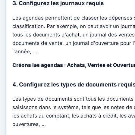
3. Configurez les journaux requis
Types de documents
Notification des montants ouverts (par email)
Les agendas permettent de classer les dépenses s
classification. Par exemple, on peut avoir un journ
Reçu
tous les documents d'achat, un journal des ventes
Note de dette (Retour)
documents de vente, un journal d'ouverture pour l
Note de dette
l'année,….
Donation
Créons les agendas : Achats, Ventes et Ouvertur
Crédit
Avance
4. Configurez les types de documents requi
Documents
Les types de documents sont tous les documents
Avenças
saisissons dans le système, tels que les notes de 
Alliances
les achats au comptant, les achats à crédit, les av
ouvertures, …
Página de internet