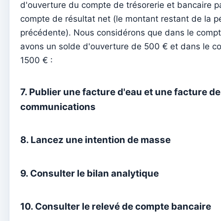
d'ouverture du compte de trésorerie et bancaire p
Comment activer le site Web
compte de résultat net (le montant restant de la p
précédente). Nous considérons que dans le comp
Kyrios Social – qu’est-ce que c’est ?
avons un solde d'ouverture de 500 € et dans le c
Comment accepter les dons en cryptomonnaies ?
1500 € :
Newsletter
Envoyer des messages et les lire uniquement sur Kyrios
7. Publier une facture d'eau et une facture de
Comment gérer les groupes d'abonnement à la newsletter
communications
Comment associer des feuilles individuelles à des groupes
8. Lancez une intention de masse
Consulter les inscriptions à la newsletter effectuées depuis le
Gérer les mises en page
9. Consulter le bilan analytique
Envoi d'une nouvelle newsletter
Mises en page de la newsletter
10. Consulter le relevé de compte bancaire
Gestão documental