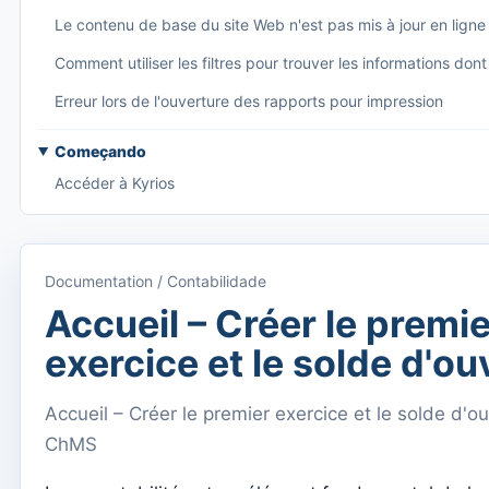
Le contenu de base du site Web n'est pas mis à jour en ligne
Comment utiliser les filtres pour trouver les informations do
Erreur lors de l'ouverture des rapports pour impression
Começando
Accéder à Kyrios
Accès à la documentation
Menu principal (applications)
Documentation / Contabilidade
Basculer entre les abonnements
Accueil – Créer le premie
Dashboard
exercice et le solde d'ou
Tableau de bord
Accueil – Créer le premier exercice et le solde d'ou
Menu do utilizador
ChMS
Paramètres d'abonnement