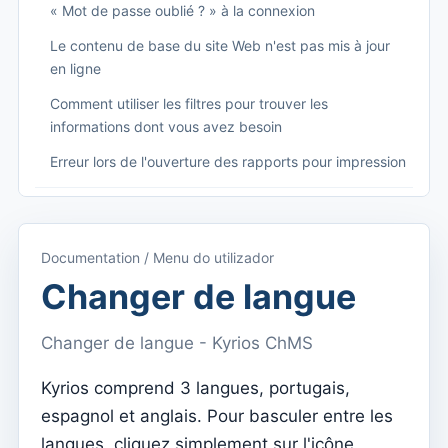
« Mot de passe oublié ? » à la connexion
Le contenu de base du site Web n'est pas mis à jour
en ligne
Comment utiliser les filtres pour trouver les
informations dont vous avez besoin
Erreur lors de l'ouverture des rapports pour impression
Começando
Accéder à Kyrios
Documentation / Menu do utilizador
Accès à la documentation
Changer de langue
Menu principal (applications)
Changer de langue - Kyrios ChMS
Basculer entre les abonnements
Kyrios comprend 3 langues, portugais,
Dashboard
espagnol et anglais. Pour basculer entre les
Tableau de bord
langues, cliquez simplement sur l'icône