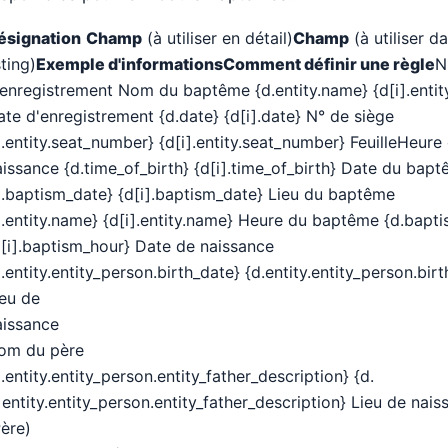
ésignation
Champ
(à utiliser en détail)
Champ
(à utiliser da
sting)
Exemple d'informations
Comment définir une règle
N
'enregistrement Nom du baptême {d.entity.name} {d[i].entit
te d'enregistrement {d.date} {d[i].date} N° de siège
.entity.seat_number} {d[i].entity.seat_number} FeuilleHeure
issance {d.time_of_birth} {d[i].time_of_birth} Date du bap
d.baptism_date} {d[i].baptism_date} Lieu du baptême
d.entity.name} {d[i].entity.name} Heure du baptême {d.bapt
d[i].baptism_hour} Date de naissance
.entity.entity_person.birth_date} {d.entity.entity_person.bir
ieu de
aissance
om du père
.entity.entity_person.entity_father_description} {d.
]entity.entity_person.entity_father_description} Lieu de nais
Père)