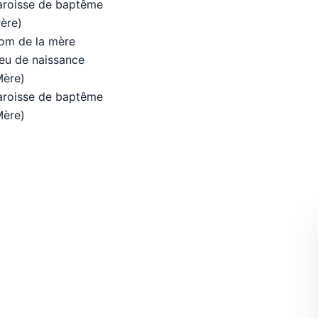
aroisse de baptême
Père)
om de la mère
ieu de naissance
Mère)
aroisse de baptême
Mère)