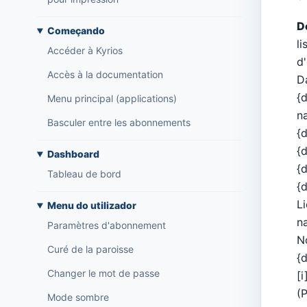
D
Começando
li
Accéder à Kyrios
d
Accès à la documentation
Da
{d
Menu principal (applications)
na
Basculer entre les abonnements
{
{
Dashboard
{
Tableau de bord
{d
L
Menu do utilizador
n
Paramètres d'abonnement
N
Curé de la paroisse
{d
Changer le mot de passe
[i
(
Mode sombre