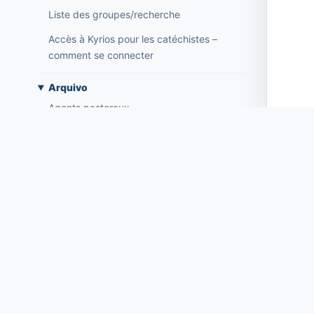
Liste des groupes/recherche
Accès à Kyrios pour les catéchistes –
comment se connecter
Arquivo
Agents pastoraux
Lecteurs
Acolytes
Ministres extraordinaires de communion
(MEC)
Établissements
Éléments du clergé
Trouvez des réponses, des guides et des procédur
Intentions de masse
Kyrios ChMS.
Décès