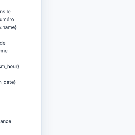
ns le
uméro
y.name}
 de
tême
ism_hour}
th_date}
sance