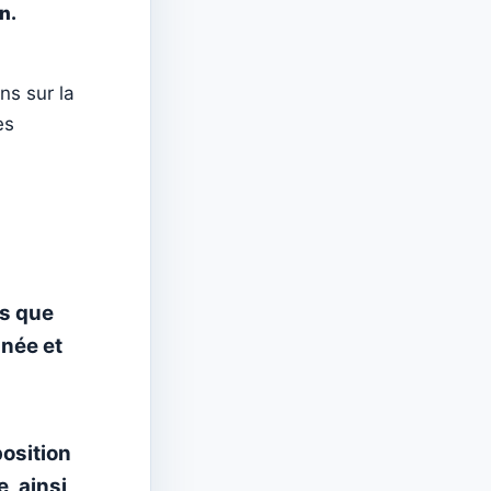
n.
ns sur la
es
es que
nnée et
position
, ainsi