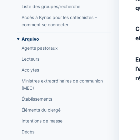
Liste des groupes/recherche
q
Accès à Kyrios pour les catéchistes –
comment se connecter
C
e
Arquivo
Agents pastoraux
E
Lecteurs
l
Acolytes
r
Ministres extraordinaires de communion
(MEC)
Établissements
Éléments du clergé
Intentions de masse
Décès