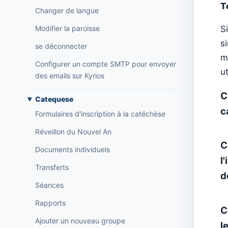
T
Changer de langue
Modifier la paroisse
S
s
se déconnecter
m
Configurer un compte SMTP pour envoyer
u
des emails sur Kyrios
C
Catequese
c
Formulaires d'inscription à la catéchèse
Réveillon du Nouvel An
C
Documents individuels
l
Transferts
d
Séances
Rapports
C
Ajouter un nouveau groupe
l