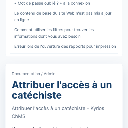
« Mot de passe oublié ? » à la connexion
Le contenu de base du site Web n'est pas mis à jour
en ligne
Comment utiliser les filtres pour trouver les
informations dont vous avez besoin
Erreur lors de l'ouverture des rapports pour impression
Começando
Accéder à Kyrios
Documentation / Admin
Accès à la documentation
Attribuer l'accès à un
Menu principal (applications)
catéchiste
Basculer entre les abonnements
Attribuer l'accès à un catéchiste - Kyrios
Dashboard
ChMS
Tableau de bord