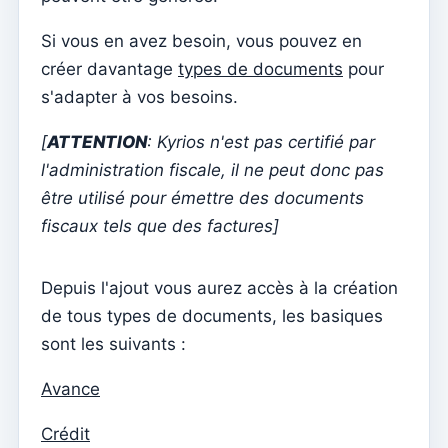
Menu do utilizador
Si vous en avez besoin, vous pouvez en
Paramètres d'abonnement
créer davantage
types de documents
pour
Curé de la paroisse
s'adapter à vos besoins.
Changer le mot de passe
[
ATTENTION
: Kyrios n'est pas certifié par
Mode sombre
l'administration fiscale, il ne peut donc pas
Changer de langue
être utilisé pour émettre des documents
Modifier la paroisse
fiscaux tels que des factures]
se déconnecter
Depuis l'ajout vous aurez accès à la création
Configurer un compte SMTP pour envoyer des emails
sur Kyrios
de tous types de documents, les basiques
sont les suivants :
Catequese
Formulaires d'inscription à la catéchèse
Avance
Réveillon du Nouvel An
Crédit