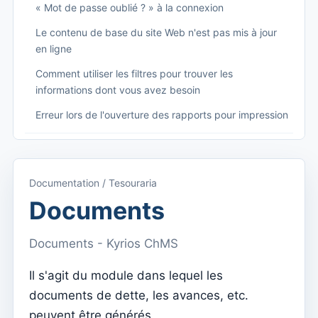
« Mot de passe oublié ? » à la connexion
Le contenu de base du site Web n'est pas mis à jour
en ligne
Comment utiliser les filtres pour trouver les
informations dont vous avez besoin
Erreur lors de l'ouverture des rapports pour impression
Começando
Accéder à Kyrios
Documentation / Tesouraria
Accès à la documentation
Documents
Menu principal (applications)
Documents - Kyrios ChMS
Basculer entre les abonnements
Il s'agit du module dans lequel les
Dashboard
documents de dette, les avances, etc.
Tableau de bord
peuvent être générés.