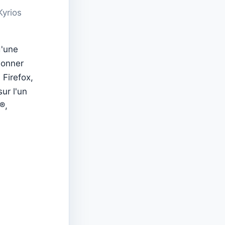
Kyrios
d'une
ionner
 Firefox,
ur l'un
®,