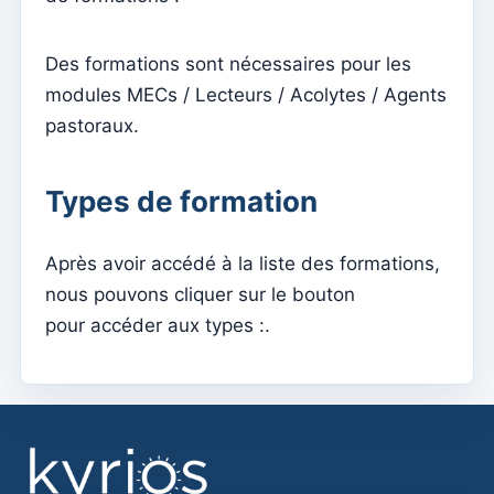
Menu do utilizador
Paramètres d'abonnement
Des formations sont nécessaires pour les
Curé de la paroisse
modules MECs / Lecteurs / Acolytes / Agents
pastoraux.
Changer le mot de passe
Mode sombre
Types de formation
Changer de langue
Modifier la paroisse
Après avoir accédé à la liste des formations,
se déconnecter
nous pouvons cliquer sur le bouton
Configurer un compte SMTP pour envoyer des emails
pour accéder aux types :.
sur Kyrios
Catequese
Formulaires d'inscription à la catéchèse
Réveillon du Nouvel An