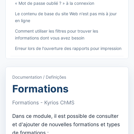
« Mot de passe oublié ? » à la connexion
Le contenu de base du site Web n'est pas mis à jour
en ligne
Comment utiliser les filtres pour trouver les
informations dont vous avez besoin
Erreur lors de l'ouverture des rapports pour impression
Começando
Accéder à Kyrios
Documentation / Definições
Accès à la documentation
Formations
Menu principal (applications)
Formations - Kyrios ChMS
Basculer entre les abonnements
Dans ce module, il est possible de consulter
Dashboard
et d'ajouter de nouvelles formations et types
Tableau de bord
de formations :