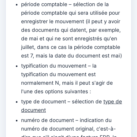
Documents individuels
période comptable – sélection de la
période comptable qui sera utilisée pour
Transferts
enregistrer le mouvement (il peut y avoir
Séances
des documents qui datent, par exemple,
Rapports
de mai et qui ne sont enregistrés qu'en
Ajouter un nouveau groupe
juillet, dans ce cas la période comptable
est 7, mais la date du document est mai)
Liste des groupes/recherche
typification du mouvement – ​​la
Accès à Kyrios pour les catéchistes – comment se
connecter
typification du mouvement est
normalement N, mais il peut s'agir de
Arquivo
l'une des options suivantes :
Agents pastoraux
type de document – ​​sélection de
type de
Lecteurs
document
Acolytes
numéro de document – ​​indication du
numéro de document original, c'est-à-
Ministres extraordinaires de communion (MEC)