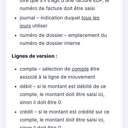
dire que s'il s'agit d'une facture EDP, le
Établissements
numéro de facture doit être saisi
Éléments du clergé
journal – indication duquel
tous les
Intentions de masse
jours
utiliser
Décès
numéro de dossier – emplacement du
Jetons individuels
numéro de dossier interne
Familles
Lignes de version :
Suporte
compte – sélection de
compte
être
Comment obtenir de l'aide ?
associé à la ligne de mouvement
Accès à distance
débit – si le montant est débité de ce
compte, le montant doit être saisi ici,
Sacramentos
sinon il doit être 0
Catéchumènes
crédit – si le montant est crédité sur ce
Confirmation
compte, le montant doit être saisi ici,
Baptêmes
sinon il doit être 0