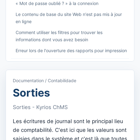
« Mot de passe oublié ? » à la connexion
Le contenu de base du site Web n'est pas mis à jour
en ligne
Comment utiliser les filtres pour trouver les
informations dont vous avez besoin
Erreur lors de l'ouverture des rapports pour impression
Começando
Accéder à Kyrios
Documentation / Contabilidade
Accès à la documentation
Sorties
Menu principal (applications)
Sorties - Kyrios ChMS
Basculer entre les abonnements
Les écritures de journal sont le principal lieu
Dashboard
de comptabilité. C'est ici que les valeurs sont
Tableau de bord
saisies dans le système et c'est là que toutes