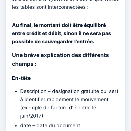
Menu do utilizador
les tables sont interconnectées :
Paramètres d'abonnement
Curé de la paroisse
Au final, le montant doit être équilibré
entre crédit et débit, sinon il ne sera pas
Changer le mot de passe
possible de sauvegarder l'entrée.
Mode sombre
Changer de langue
Une brève explication des différents
champs :
Modifier la paroisse
se déconnecter
En-tête
Configurer un compte SMTP pour envoyer des emails
Description – désignation gratuite qui sert
sur Kyrios
à identifier rapidement le mouvement
Catequese
(exemple de facture d'électricité
Formulaires d'inscription à la catéchèse
juin/2017)
Réveillon du Nouvel An
date – date du document