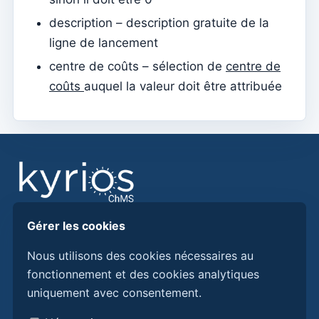
Mariages
description – description gratuite de la
ligne de lancement
Tesouraria
centre de coûts – sélection de
centre de
Comptes courants
coûts
auquel la valeur doit être attribuée
Types de documents
Notification des montants ouverts (par email)
Reçu
Note de dette (Retour)
Note de dette
Donation
Gérer les cookies
Trouvez des réponses, des guides et des procédures
Crédit
pour mieux utiliser Kyrios ChMS.
Nous utilisons des cookies nécessaires au
Avance
fonctionnement et des cookies analytiques
uniquement avec consentement.
Documents
Découvrez Kyrios ici
Qui sommes-nous