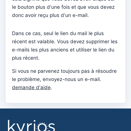
Documents individuels
le bouton plus d'une fois et que vous devez
Transferts
donc avoir reçu plus d'un e-mail.
Séances
Dans ce cas, seul le lien du mail le plus
Rapports
récent est valable. Vous devez supprimer les
Ajouter un nouveau groupe
e-mails les plus anciens et utiliser le lien du
Liste des groupes/recherche
plus récent.
Accès à Kyrios pour les catéchistes – comment se
Si vous ne parvenez toujours pas à résoudre
connecter
le problème, envoyez-nous un e-mail.
Arquivo
demande d'aide
.
Agents pastoraux
Lecteurs
Acolytes
Ministres extraordinaires de communion (MEC)