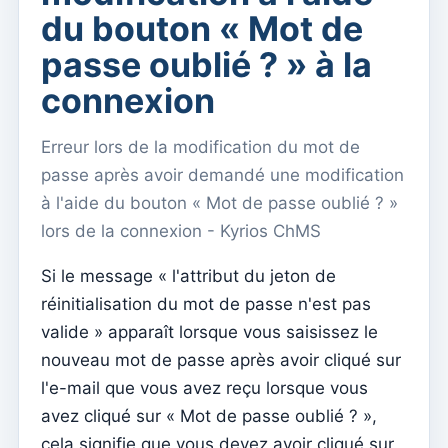
Menu do utilizador
du bouton « Mot de
Paramètres d'abonnement
passe oublié ? » à la
Curé de la paroisse
connexion
Changer le mot de passe
Erreur lors de la modification du mot de
Mode sombre
passe après avoir demandé une modification
Changer de langue
à l'aide du bouton « Mot de passe oublié ? »
Modifier la paroisse
lors de la connexion - Kyrios ChMS
se déconnecter
Si le message « l'attribut du jeton de
Configurer un compte SMTP pour envoyer des emails
réinitialisation du mot de passe n'est pas
sur Kyrios
valide » apparaît lorsque vous saisissez le
Catequese
nouveau mot de passe après avoir cliqué sur
l'e-mail que vous avez reçu lorsque vous
Formulaires d'inscription à la catéchèse
avez cliqué sur « Mot de passe oublié ? »,
Réveillon du Nouvel An
cela signifie que vous devez avoir cliqué sur