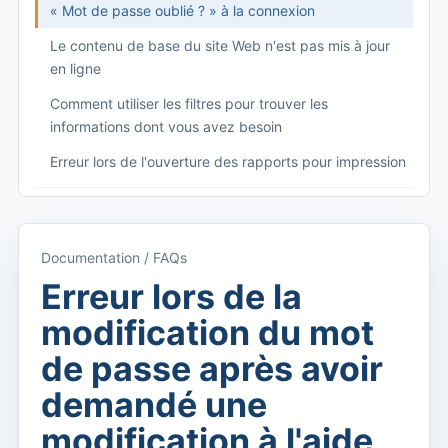
« Mot de passe oublié ? » à la connexion
Le contenu de base du site Web n'est pas mis à jour
en ligne
Comment utiliser les filtres pour trouver les
informations dont vous avez besoin
Erreur lors de l'ouverture des rapports pour impression
Começando
Accéder à Kyrios
Documentation / FAQs
Accès à la documentation
Erreur lors de la
Menu principal (applications)
modification du mot
Basculer entre les abonnements
de passe après avoir
Dashboard
demandé une
Tableau de bord
modification à l'aide