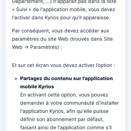
Département, …) n'apparaît pas dans la liste
Menu do utilizador
« Suivi » de l'application mobile, vous devez
Paramètres d'abonnement
l'activer dans Kyrios pour qu'il apparaisse.
Curé de la paroisse
Par conséquent, vous devez accéder aux
Changer le mot de passe
paramètres du site Web (trouvés dans Site
Mode sombre
Web -> Paramètres) :
Changer de langue
Modifier la paroisse
Et sur cet écran vous devez activer l’option :
se déconnecter
Partagez du contenu sur l'application
Configurer un compte SMTP pour envoyer des emails
mobile Kyrios
sur Kyrios
En activant cette option, vous pouvez
demander à votre communauté d'installer
Catequese
l'application Kyrios, afin qu'elle puisse
Formulaires d'inscription à la catéchèse
définir son abonnement par défaut,
Réveillon du Nouvel An
faisant ainsi de l'application comme s'il