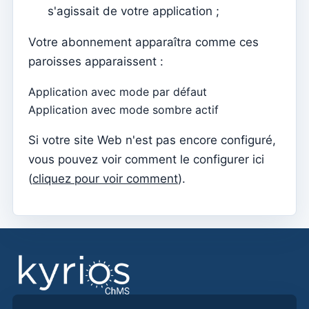
Documents individuels
s'agissait de votre application ;
Transferts
Votre abonnement apparaîtra comme ces
Séances
paroisses apparaissent :
Rapports
Application avec mode par défaut
Ajouter un nouveau groupe
Application avec mode sombre actif
Liste des groupes/recherche
Si votre site Web n'est pas encore configuré,
Accès à Kyrios pour les catéchistes – comment se
vous pouvez voir comment le configurer ici
connecter
(
cliquez pour voir comment
).
Arquivo
Agents pastoraux
Lecteurs
Acolytes
Ministres extraordinaires de communion (MEC)