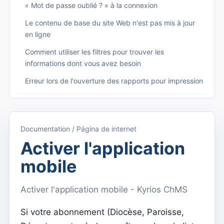
« Mot de passe oublié ? » à la connexion
Le contenu de base du site Web n'est pas mis à jour
en ligne
Comment utiliser les filtres pour trouver les
informations dont vous avez besoin
Erreur lors de l'ouverture des rapports pour impression
Começando
Accéder à Kyrios
Documentation / Página de internet
Accès à la documentation
Activer l'application
Menu principal (applications)
mobile
Basculer entre les abonnements
Activer l'application mobile - Kyrios ChMS
Dashboard
Tableau de bord
Si votre abonnement (Diocèse, Paroisse,