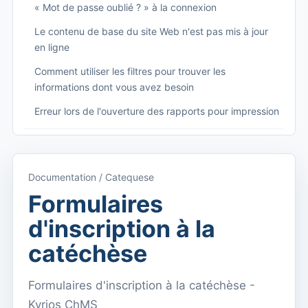
« Mot de passe oublié ? » à la connexion
Le contenu de base du site Web n'est pas mis à jour
en ligne
Comment utiliser les filtres pour trouver les
informations dont vous avez besoin
Erreur lors de l'ouverture des rapports pour impression
Começando
Accéder à Kyrios
Documentation / Catequese
Accès à la documentation
Formulaires
Menu principal (applications)
d'inscription à la
Basculer entre les abonnements
catéchèse
Dashboard
Formulaires d'inscription à la catéchèse -
Tableau de bord
Kyrios ChMS