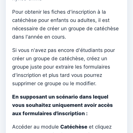
Menu do utilizador
Pour obtenir les fiches d'inscription à la
Paramètres d'abonnement
catéchèse pour enfants ou adultes, il est
Curé de la paroisse
nécessaire de créer un groupe de catéchèse
Changer le mot de passe
dans l'année en cours.
Mode sombre
Si vous n'avez pas encore d'étudiants pour
Changer de langue
créer un groupe de catéchèse, créez un
Modifier la paroisse
groupe juste pour extraire les formulaires
d'inscription et plus tard vous pourrez
se déconnecter
supprimer ce groupe ou le modifier.
Configurer un compte SMTP pour envoyer des emails
sur Kyrios
En supposant un scénario dans lequel
vous souhaitez uniquement avoir accès
Catequese
aux formulaires d'inscription :
Formulaires d'inscription à la catéchèse
Réveillon du Nouvel An
Accéder au module
Catéchèse
et cliquez