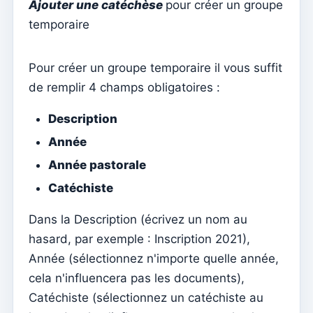
Ajouter une catéchèse
pour créer un groupe
Documents individuels
temporaire
Transferts
Séances
Pour créer un groupe temporaire il vous suffit
Rapports
de remplir 4 champs obligatoires :
Ajouter un nouveau groupe
Description
Liste des groupes/recherche
Année
Accès à Kyrios pour les catéchistes – comment se
Année pastorale
connecter
Catéchiste
Arquivo
Dans la Description (écrivez un nom au
Agents pastoraux
hasard, par exemple : Inscription 2021),
Lecteurs
Année (sélectionnez n'importe quelle année,
Acolytes
cela n'influencera pas les documents),
Ministres extraordinaires de communion (MEC)
Catéchiste (sélectionnez un catéchiste au