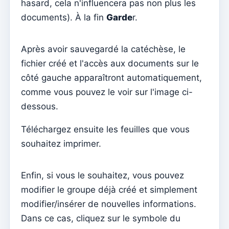
hasard, cela n'influencera pas non plus les
Établissements
documents). À la fin
Garde
r.
Éléments du clergé
Intentions de masse
Après avoir sauvegardé la catéchèse, le
Décès
fichier créé et l'accès aux documents sur le
Jetons individuels
côté gauche apparaîtront automatiquement,
comme vous pouvez le voir sur l'image ci-
Familles
dessous.
Suporte
Téléchargez ensuite les feuilles que vous
Comment obtenir de l'aide ?
souhaitez imprimer.
Accès à distance
Sacramentos
Enfin, si vous le souhaitez, vous pouvez
Catéchumènes
modifier le groupe déjà créé et simplement
modifier/insérer de nouvelles informations.
Confirmation
Dans ce cas, cliquez sur le symbole du
Baptêmes