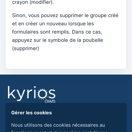
crayon (modifier).
Mariages
Sinon, vous pouvez supprimer le groupe créé
Tesouraria
et en créer un nouveau lorsque les
Comptes courants
formulaires sont remplis. Dans ce cas,
appuyez sur le symbole de la poubelle
Types de documents
(supprimer)
Notification des montants ouverts (par email)
Reçu
Note de dette (Retour)
Note de dette
Donation
Crédit
Avance
Gérer les cookies
Trouvez des réponses, des guides et des procédures
Documents
pour mieux utiliser Kyrios ChMS.
Nous utilisons des cookies nécessaires au