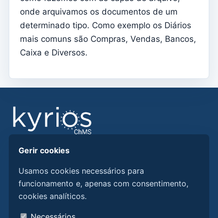
Definições da subscrição
onde arquivamos os documentos de um
determinado tipo. Como exemplo os Diários
Ficha de Pároco
mais comuns são Compras, Vendas, Bancos,
Alterar senha
Caixa e Diversos.
Modo escuro
Mudar de idioma
Editar Paróquia
Terminar sessão
Configurar uma conta SMTP para o envio de emails no
Kyrios
Gerir cookies
Encontre respostas, guias e procedimentos para
Catequese
utilizar melhor o Kyrios ChMS.
Usamos cookies necessários para
Fichas de Inscrição da Catequese
funcionamento e, apenas com consentimento,
Passagem de ano
cookies analíticos.
Fique a conhecer o Kyrios aqui
Documentos individuais
Quem somos
Necessários