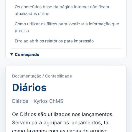
Os conteúdos base da página Internet não ficam
atualizados online
Como utilizar os filtros para localizar a informação que
precisa
Erro ao abrir os relatórios para impressão
Começando
Aceder ao Kyrios
Acesso à documentação
Documentação / Contabilidade
Menu principal (aplicações)
Diários
Alternar entre subscrições
Diários - Kyrios ChMS
Dashboard
Os Diários são utilizados nos lançamentos.
Dashboard
Servem para agrupar os lançamentos, tal
Menu do utilizador
como fazemos com as capas de arquivo,