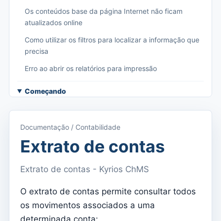
Os conteúdos base da página Internet não ficam
atualizados online
Como utilizar os filtros para localizar a informação que
precisa
Erro ao abrir os relatórios para impressão
Começando
Aceder ao Kyrios
Acesso à documentação
Documentação / Contabilidade
Menu principal (aplicações)
Extrato de contas
Alternar entre subscrições
Extrato de contas - Kyrios ChMS
Dashboard
O extrato de contas permite consultar todos
Dashboard
os movimentos associados a uma
Menu do utilizador
determinada conta: