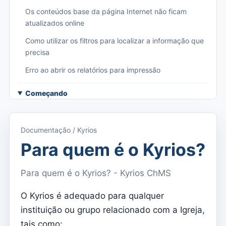
Os conteúdos base da página Internet não ficam
atualizados online
Como utilizar os filtros para localizar a informação que
precisa
Erro ao abrir os relatórios para impressão
Começando
Aceder ao Kyrios
Acesso à documentação
Documentação / Kyrios
Menu principal (aplicações)
Para quem é o Kyrios?
Alternar entre subscrições
Para quem é o Kyrios? - Kyrios ChMS
Dashboard
O Kyrios é adequado para qualquer
Dashboard
instituição ou grupo relacionado com a Igreja,
Menu do utilizador
tais como: