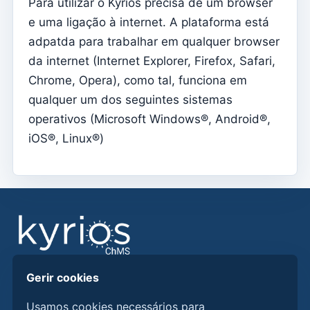
Para utilizar o Kyrios precisa de um browser
Definições da subscrição
e uma ligação à internet. A plataforma está
Ficha de Pároco
adpatda para trabalhar em qualquer browser
da internet (Internet Explorer, Firefox, Safari,
Alterar senha
Chrome, Opera), como tal, funciona em
Modo escuro
qualquer um dos seguintes sistemas
Mudar de idioma
operativos (Microsoft Windows®, Android®,
Editar Paróquia
iOS®, Linux®)
Terminar sessão
Configurar uma conta SMTP para o envio de emails no
Kyrios
Catequese
Fichas de Inscrição da Catequese
Passagem de ano
Gerir cookies
Encontre respostas, guias e procedimentos para
Documentos individuais
utilizar melhor o Kyrios ChMS.
Usamos cookies necessários para