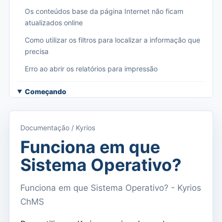
Os conteúdos base da página Internet não ficam
atualizados online
Como utilizar os filtros para localizar a informação que
precisa
Erro ao abrir os relatórios para impressão
Começando
Aceder ao Kyrios
Acesso à documentação
Documentação / Kyrios
Menu principal (aplicações)
Funciona em que
Alternar entre subscrições
Sistema Operativo?
Dashboard
Funciona em que Sistema Operativo? - Kyrios
Dashboard
ChMS
Menu do utilizador