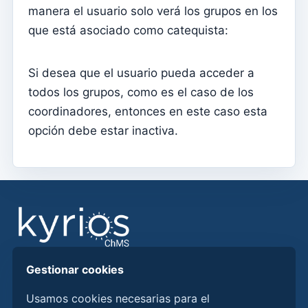
Matrimonios
manera el usuario solo verá los grupos en los
que está asociado como catequista:
Tesouraria
cuentas corrientes
Si desea que el usuario pueda acceder a
Tipos de documentos
todos los grupos, como es el caso de los
Notificación de importes abiertos (por correo
coordinadores, entonces en este caso esta
electrónico)
opción debe estar inactiva.
Recibo
Nota de deuda (Reversión)
nota de deuda
Donación
Crédito
Avance
Gestionar cookies
Encuentre respuestas, guías y procedimientos para
Documentos
aprovechar mejor Kyrios ChMS.
Usamos cookies necesarias para el