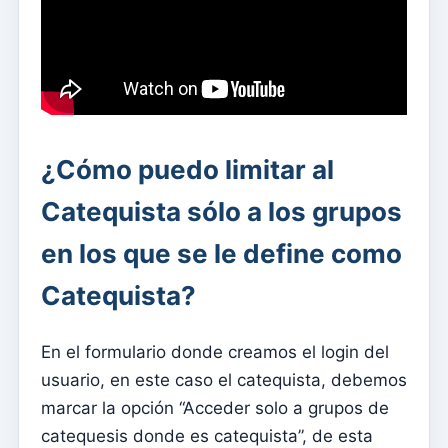
Elementos del clero
Intenciones masivas
Fallecidos
Fichas individuales
Familias
¿Cómo puedo limitar al
Catequista sólo a los grupos
Suporte
¿Cómo obtener ayuda?
en los que se le define como
Acceso remoto
Catequista?
Sacramentos
Catecumenados
En el formulario donde creamos el login del
usuario, en este caso el catequista, debemos
Confirmaciones
marcar la opción “Acceder solo a grupos de
bautismos
catequesis donde es catequista”, de esta