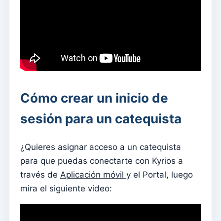
Documentos individuales
Transferencias
Sesiones
Informes
Agregar nuevo grupo
Lista de grupos/búsqueda
Cómo crear un inicio de
Acceso a Kyrios para catequistas – cómo iniciar sesión
sesión para un catequista
Arquivo
Agentes Pastorales
¿Quieres asignar acceso a un catequista
para que puedas conectarte con Kyrios a
Lectores
través de
Aplicación móvil
y el Portal, luego
Acólitos
mira el siguiente video:
Ministros Extraordinarios de la Comunión (MEC)
Instituciones