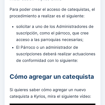
Menu do utilizador
Para poder crear el acceso de catequistas, el
Configuración de suscripción
procedimiento a realizar es el siguiente:
Párroco
solicitar a uno de los Administradores de
Cambiar la contraseña
suscripción, como el párroco, que cree
Modo oscuro
acceso a las parroquias necesarias;
Cambiar idioma
El Párroco o un administrador de
Editar parroquia
suscripciones deberá realizar actuaciones
desconectar
de conformidad con lo siguiente:
Configurar una cuenta SMTP para enviar correos
electrónicos en Kyrios
Cómo agregar un catequista
Catequese
Si quieres saber cómo agregar un nuevo
Formularios de inscripción para catequesis
catequista a Kyrios, mira el siguiente vídeo:
Nochevieja