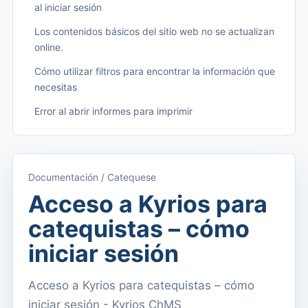
al iniciar sesión
Los contenidos básicos del sitio web no se actualizan
online.
Cómo utilizar filtros para encontrar la información que
necesitas
Error al abrir informes para imprimir
Começando
Acceder a Kyrios
Documentación / Catequese
Acceso a la documentación
Acceso a Kyrios para
Menú principal (aplicaciones)
catequistas – cómo
Cambiar entre suscripciones
iniciar sesión
Dashboard
Acceso a Kyrios para catequistas – cómo
Panel
iniciar sesión - Kyrios ChMS