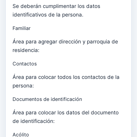
Se deberán cumplimentar los datos
Elementos del clero
identificativos de la persona.
Intenciones masivas
Fallecidos
Familiar
Fichas individuales
Área para agregar dirección y parroquia de
Familias
residencia:
Suporte
Contactos
¿Cómo obtener ayuda?
Área para colocar todos los contactos de la
Acceso remoto
persona:
Sacramentos
Documentos de identificación
Catecumenados
Área para colocar los datos del documento
Confirmaciones
de identificación:
bautismos
Acólito