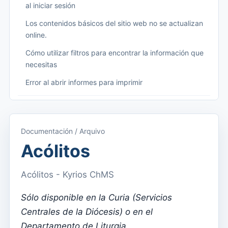
al iniciar sesión
Los contenidos básicos del sitio web no se actualizan
online.
Cómo utilizar filtros para encontrar la información que
necesitas
Error al abrir informes para imprimir
Começando
Acceder a Kyrios
Documentación / Arquivo
Acceso a la documentación
Acólitos
Menú principal (aplicaciones)
Acólitos - Kyrios ChMS
Cambiar entre suscripciones
Sólo disponible en la Curia (Servicios
Dashboard
Centrales de la Diócesis) o en el
Panel
Departamento de Liturgia