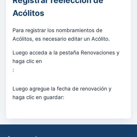
Registrar reelección de
Cómo asociar hojas individuales con grupos
Acólitos
Consultar las suscripciones a newsletter realizadas
desde la web
Para registrar los nombramientos de
Administrar diseños
Acólitos, es necesario editar un Acólito.
Envío de un nuevo boletín
Diseños de boletines
Luego acceda a la pestaña Renovaciones y
haga clic en
Gestão documental
:
Administrar documentos
Luego agregue la fecha de renovación y
Admin
haga clic en guardar:
Asignar acceso a un catequista
Agregar un nuevo usuario a la suscripción
Anuário
Directorio