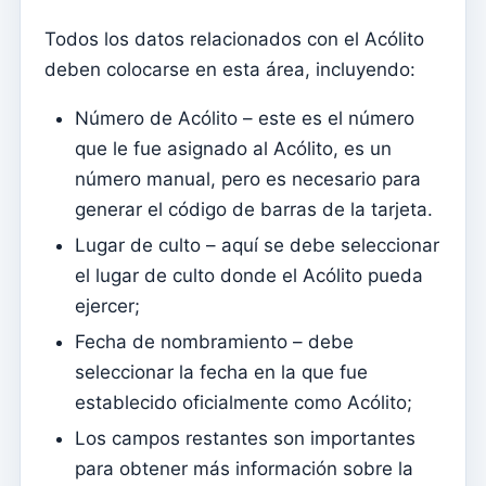
Matrimonios
Todos los datos relacionados con el Acólito
Tesouraria
deben colocarse en esta área, incluyendo:
cuentas corrientes
Número de Acólito – este es el número
Tipos de documentos
que le fue asignado al Acólito, es un
Notificación de importes abiertos (por correo
número manual, pero es necesario para
electrónico)
generar el código de barras de la tarjeta.
Recibo
Lugar de culto – aquí se debe seleccionar
Nota de deuda (Reversión)
el lugar de culto donde el Acólito pueda
nota de deuda
ejercer;
Donación
Fecha de nombramiento – debe
seleccionar la fecha en la que fue
Crédito
establecido oficialmente como Acólito;
Avance
Los campos restantes son importantes
Documentos
para obtener más información sobre la