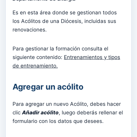
Menu do utilizador
Es en esta área donde se gestionan todos
Configuración de suscripción
los Acólitos de una Diócesis, incluidas sus
Párroco
renovaciones.
Cambiar la contraseña
Modo oscuro
Para gestionar la formación consulta el
Cambiar idioma
siguiente contenido:
Entrenamientos y tipos
de entrenamiento.
Editar parroquia
desconectar
Agregar un acólito
Configurar una cuenta SMTP para enviar correos
electrónicos en Kyrios
Para agregar un nuevo Acólito, debes hacer
Catequese
clic
Añadir acólito
, luego deberás rellenar el
Formularios de inscripción para catequesis
formulario con los datos que desees.
Nochevieja