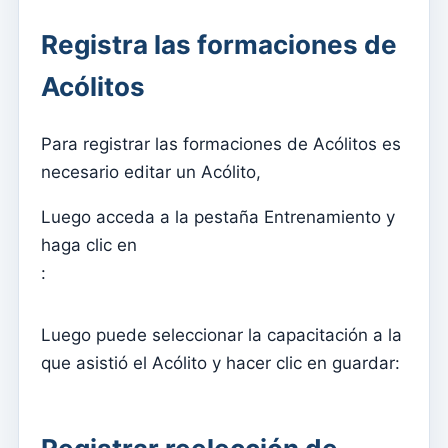
online.
Registra las formaciones de
Enviar notificaciones push sobre contenidos y eventos
Acólitos
Activa la aplicación móvil
Configuraciones básicas para un sitio web alojado en
Para registrar las formaciones de Acólitos es
Kyrios (Multimodelo – 1)
necesario editar un Acólito,
Configuraciones básicas para un sitio web alojado en
Kyrios (Multi Model – 2)
Luego acceda a la pestaña Entrenamiento y
Cómo activar el sitio web
haga clic en
:
Kyrios Social: ¿qué es?
¿Cómo aceptar donaciones en criptomonedas?
Luego puede seleccionar la capacitación a la
Newsletter
que asistió el Acólito y hacer clic en guardar:
Enviar mensajes y leerlos solo en Kyrios
Cómo gestionar grupos de suscripción a boletines