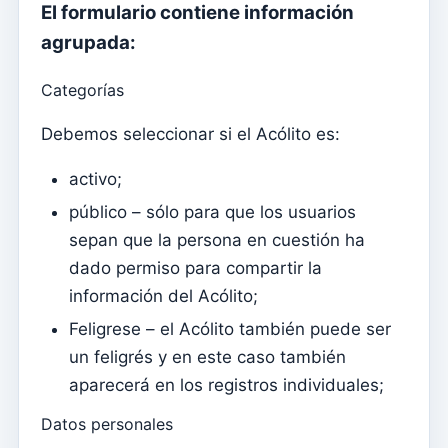
Documentos individuales
El formulario contiene información
agrupada:
Transferencias
Sesiones
Categorías
Informes
Debemos seleccionar si el Acólito es:
Agregar nuevo grupo
activo;
Lista de grupos/búsqueda
público – sólo para que los usuarios
Acceso a Kyrios para catequistas – cómo iniciar sesión
sepan que la persona en cuestión ha
Arquivo
dado permiso para compartir la
Agentes Pastorales
información del Acólito;
Feligrese – el Acólito también puede ser
Lectores
un feligrés y en este caso también
Acólitos
aparecerá en los registros individuales;
Ministros Extraordinarios de la Comunión (MEC)
Datos personales
Instituciones