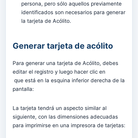
persona, pero sólo aquellos previamente
Avenças
identificados son necesarios para generar
Pactos
la tarjeta de Acólito.
Página de internet
Cómo administrar la configuración del sitio web
Generar tarjeta de acólito
Menús
Secciones
Para generar una tarjeta de Acólito, debes
Eventos
editar el registro y luego hacer clic en
Contenido
que está en la esquina inferior derecha de la
pantalla:
Sitio web
Cómo utilizar Eventos para gestionar inscripciones
La tarjeta tendrá un aspecto similar al
para asistir a Misa
siguiente, con las dimensiones adecuadas
Que fácil es tener tu App y Página en Internet – guía
para imprimirse en una impresora de tarjetas:
fácil
Los contenidos básicos del sitio web no se actualizan