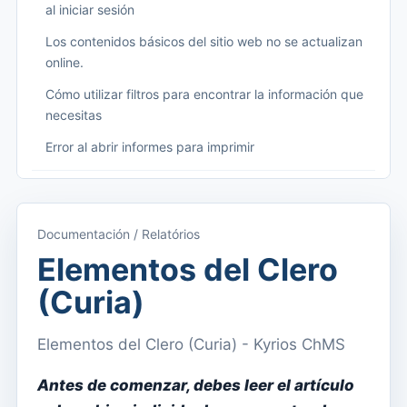
al iniciar sesión
Los contenidos básicos del sitio web no se actualizan
online.
Cómo utilizar filtros para encontrar la información que
necesitas
Error al abrir informes para imprimir
Começando
Acceder a Kyrios
Documentación / Relatórios
Acceso a la documentación
Elementos del Clero
Menú principal (aplicaciones)
(Curia)
Cambiar entre suscripciones
Elementos del Clero (Curia) - Kyrios ChMS
Dashboard
Panel
Antes de comenzar, debes leer el artículo