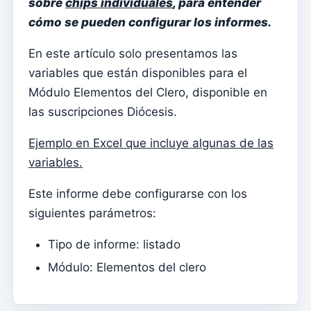
sobre
chips individuales
, para entender
Menu do utilizador
cómo se pueden configurar los informes.
Configuración de suscripción
En este artículo solo presentamos las
Párroco
variables que están disponibles para el
Cambiar la contraseña
Módulo Elementos del Clero, disponible en
Modo oscuro
las suscripciones Diócesis.
Cambiar idioma
Ejemplo en Excel que incluye algunas de las
Editar parroquia
variables.
desconectar
Este informe debe configurarse con los
Configurar una cuenta SMTP para enviar correos
siguientes parámetros:
electrónicos en Kyrios
Tipo de informe: listado
Catequese
Módulo: Elementos del clero
Formularios de inscripción para catequesis
Nochevieja