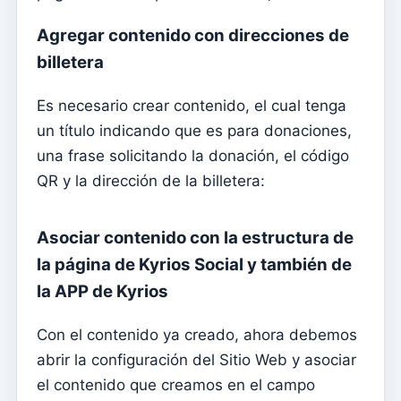
Contabilidade
Agregar contenido con direcciones de
Tipos de documentos
billetera
Tipificaciones de movimiento
Es necesario crear contenido, el cual tenga
Taxonomías
un título indicando que es para donaciones,
Estado de cuentas
una frase solicitando la donación, el código
Balance analítico
QR y la dirección de la billetera:
Lanzamientos
Asociar contenido con la estructura de
Centros de costos
la página de Kyrios Social y también de
Diarios
la APP de Kyrios
Cuentas
Ceremonias
Con el contenido ya creado, ahora debemos
abrir la configuración del Sitio Web y asociar
Inicio – Crear el primer año fiscal y el saldo de
el contenido que creamos en el campo
apertura