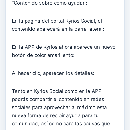
“Contenido sobre cómo ayudar”:
Relatórios
Fichas individuales
En la página del portal Kyrios Social, el
Catequesis
contenido aparecerá en la barra lateral:
Intenciones masivas
En la APP de Kyrios ahora aparece un nuevo
Confirmaciones
botón de color amarillento:
bautismos
Elementos del Clero (Curia)
Al hacer clic, aparecen los detalles:
Definições
Importador de registros
Tanto en Kyrios Social como en la APP
podrás compartir el contenido en redes
Numeradores
sociales para aprovechar al máximo esta
Honorarios
nueva forma de recibir ayuda para tu
Entrenamientos
comunidad, así como para las causas que
Configuración de informes