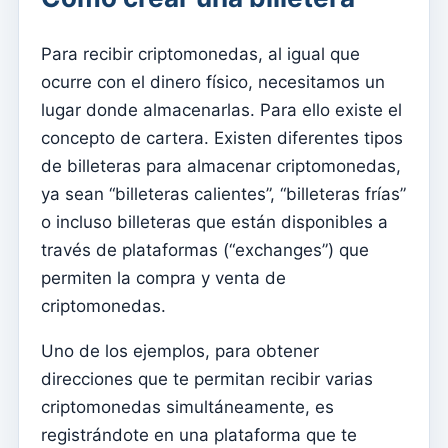
Elementos del clero
Para recibir criptomonedas, al igual que
Intenciones masivas
ocurre con el dinero físico, necesitamos un
Fallecidos
lugar donde almacenarlas. Para ello existe el
Fichas individuales
concepto de cartera. Existen diferentes tipos
Familias
de billeteras para almacenar criptomonedas,
ya sean “billeteras calientes”, “billeteras frías”
Suporte
o incluso billeteras que están disponibles a
¿Cómo obtener ayuda?
través de plataformas (“exchanges”) que
Acceso remoto
permiten la compra y venta de
criptomonedas.
Sacramentos
Catecumenados
Uno de los ejemplos, para obtener
direcciones que te permitan recibir varias
Confirmaciones
criptomonedas simultáneamente, es
bautismos
registrándote en una plataforma que te