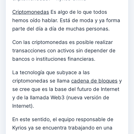
Menu do utilizador
Criptomonedas
Es algo de lo que todos
Configuración de suscripción
hemos oído hablar. Está de moda y ya forma
Párroco
parte del día a día de muchas personas.
Cambiar la contraseña
Con las criptomonedas es posible realizar
Modo oscuro
transacciones con activos sin depender de
Cambiar idioma
bancos o instituciones financieras.
Editar parroquia
La tecnología que subyace a las
desconectar
criptomonedas se llama
cadena de bloques
y
Configurar una cuenta SMTP para enviar correos
se cree que es la base del futuro de Internet
electrónicos en Kyrios
y de la llamada Web3 (nueva versión de
Internet).
Catequese
Formularios de inscripción para catequesis
En este sentido, el equipo responsable de
Nochevieja
Kyrios ya se encuentra trabajando en una