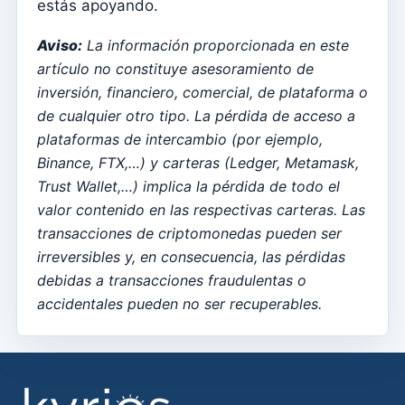
estás apoyando.
Aplicação móvel
Aviso:
La información proporcionada en este
Catequesis en la aplicación
artículo no constituye asesoramiento de
inversión, financiero, comercial, de plataforma o
Cómo activar la App para mostrar contenido de mi
de cualquier otro tipo. La pérdida de acceso a
suscripción
plataformas de intercambio (por ejemplo,
aplicación móvil
Binance, FTX,…) y carteras (Ledger, Metamask,
Trust Wallet,…) implica la pérdida de todo el
Locais
valor contenido en las respectivas carteras. Las
Lugares de culto
transacciones de criptomonedas pueden ser
Parroquias
irreversibles y, en consecuencia, las pérdidas
debidas a transacciones fraudulentas o
arciprestes
accidentales pueden no ser recuperables.
Diócesis
Países
Kyrios