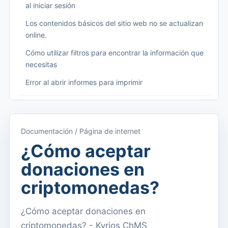
al iniciar sesión
Los contenidos básicos del sitio web no se actualizan
online.
Cómo utilizar filtros para encontrar la información que
necesitas
Error al abrir informes para imprimir
Começando
Acceder a Kyrios
Documentación / Página de internet
Acceso a la documentación
¿Cómo aceptar
Menú principal (aplicaciones)
donaciones en
Cambiar entre suscripciones
criptomonedas?
Dashboard
¿Cómo aceptar donaciones en
Panel
criptomonedas? - Kyrios ChMS