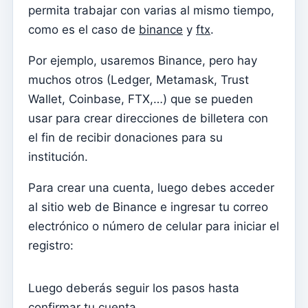
Matrimonios
permita trabajar con varias al mismo tiempo,
como es el caso de
binance
y
ftx
.
Tesouraria
cuentas corrientes
Por ejemplo, usaremos Binance, pero hay
Tipos de documentos
muchos otros (Ledger, Metamask, Trust
Wallet, Coinbase, FTX,…) que se pueden
Notificación de importes abiertos (por correo
electrónico)
usar para crear direcciones de billetera con
el fin de recibir donaciones para su
Recibo
institución.
Nota de deuda (Reversión)
Para crear una cuenta, luego debes acceder
nota de deuda
al sitio web de Binance e ingresar tu correo
Donación
electrónico o número de celular para iniciar el
Crédito
registro:
Avance
Documentos
Luego deberás seguir los pasos hasta
confirmar tu cuenta.