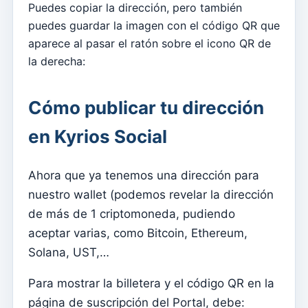
Cómo asociar hojas individuales con grupos
Puedes copiar la dirección, pero también
puedes guardar la imagen con el código QR que
Consultar las suscripciones a newsletter realizadas
aparece al pasar el ratón sobre el icono QR de
desde la web
la derecha:
Administrar diseños
Envío de un nuevo boletín
Cómo publicar tu dirección
Diseños de boletines
en Kyrios Social
Gestão documental
Administrar documentos
Ahora que ya tenemos una dirección para
nuestro wallet (podemos revelar la dirección
Admin
de más de 1 criptomoneda, pudiendo
Asignar acceso a un catequista
aceptar varias, como Bitcoin, Ethereum,
Agregar un nuevo usuario a la suscripción
Solana, UST,…
Anuário
Para mostrar la billetera y el código QR en la
Directorio
página de suscripción del Portal, debe: