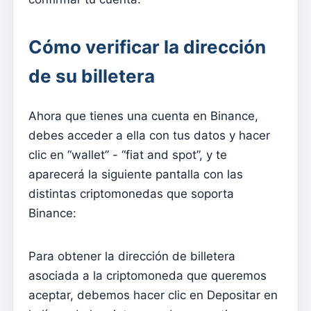
Avenças
Pactos
Cómo verificar la dirección
Página de internet
de su billetera
Cómo administrar la configuración del sitio web
Menús
Ahora que tienes una cuenta en Binance,
Secciones
debes acceder a ella con tus datos y hacer
clic en “wallet” - “fiat and spot”, y te
Eventos
aparecerá la siguiente pantalla con las
Contenido
distintas criptomonedas que soporta
Sitio web
Binance:
Cómo utilizar Eventos para gestionar inscripciones
para asistir a Misa
Para obtener la dirección de billetera
Que fácil es tener tu App y Página en Internet – guía
asociada a la criptomoneda que queremos
fácil
aceptar, debemos hacer clic en Depositar en
Los contenidos básicos del sitio web no se actualizan