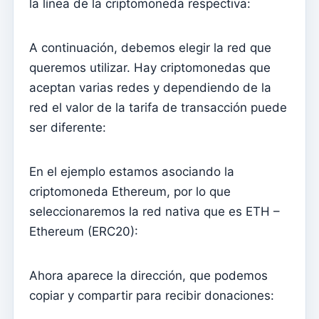
la línea de la criptomoneda respectiva:
online.
Enviar notificaciones push sobre contenidos y eventos
A continuación, debemos elegir la red que
Activa la aplicación móvil
queremos utilizar. Hay criptomonedas que
aceptan varias redes y dependiendo de la
Configuraciones básicas para un sitio web alojado en
Kyrios (Multimodelo – 1)
red el valor de la tarifa de transacción puede
ser diferente:
Configuraciones básicas para un sitio web alojado en
Kyrios (Multi Model – 2)
Cómo activar el sitio web
En el ejemplo estamos asociando la
criptomoneda Ethereum, por lo que
Kyrios Social: ¿qué es?
seleccionaremos la red nativa que es ETH –
¿Cómo aceptar donaciones en criptomonedas?
Ethereum (ERC20):
Newsletter
Enviar mensajes y leerlos solo en Kyrios
Ahora aparece la dirección, que podemos
copiar y compartir para recibir donaciones:
Cómo gestionar grupos de suscripción a boletines