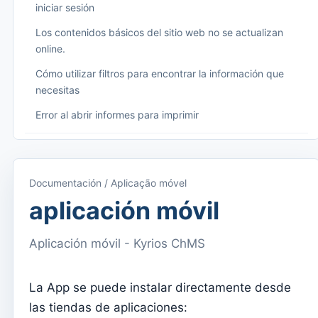
iniciar sesión
Los contenidos básicos del sitio web no se actualizan
online.
Cómo utilizar filtros para encontrar la información que
necesitas
Error al abrir informes para imprimir
Começando
Acceder a Kyrios
Documentación / Aplicação móvel
Acceso a la documentación
aplicación móvil
Menú principal (aplicaciones)
Aplicación móvil - Kyrios ChMS
Cambiar entre suscripciones
Dashboard
La App se puede instalar directamente desde
Panel
las tiendas de aplicaciones: