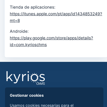
Menu do utilizador
Tienda de aplicaciones:
Configuración de suscripción
https://itunes.apple.com/pt/app/id1434853249?
Párroco
mt=8
Cambiar la contraseña
Androide:
Modo oscuro
https://play.google.com/store/apps/details?
Cambiar idioma
id=com.kyrioschms
Editar parroquia
desconectar
Configurar una cuenta SMTP para enviar correos
electrónicos en Kyrios
Catequese
Formularios de inscripción para catequesis
Encuentre respuestas, guías y procedimientos para
Gestionar cookies
Nochevieja
aprovechar mejor Kyrios ChMS.
Usamos cookies necesarias para el