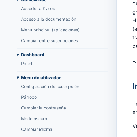
d
Acceder a Kyrios
g
Acceso a la documentación
H
(
Menú principal (aplicaciones)
t
Cambiar entre suscripciones
p
Dashboard
E
Panel
Menu do utilizador
I
Configuración de suscripción
Párroco
P
Cambiar la contraseña
e
Modo oscuro
V
Cambiar idioma