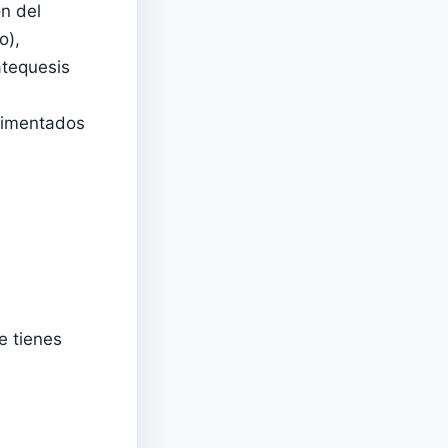
n del
o),
atequesis
limentados
e tienes