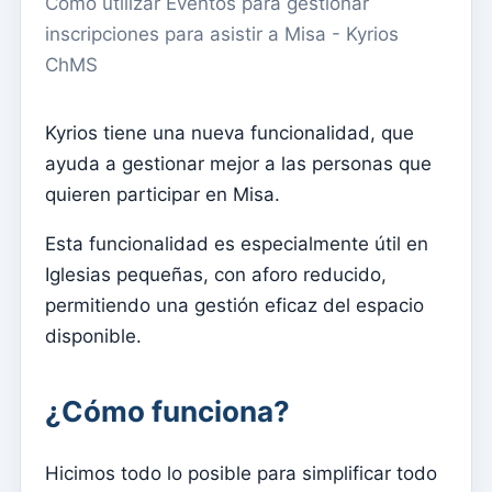
Cómo utilizar Eventos para gestionar
Menu do utilizador
inscripciones para asistir a Misa - Kyrios
Configuración de suscripción
ChMS
Párroco
Cambiar la contraseña
Kyrios tiene una nueva funcionalidad, que
ayuda a gestionar mejor a las personas que
Modo oscuro
quieren participar en Misa.
Cambiar idioma
Editar parroquia
Esta funcionalidad es especialmente útil en
Iglesias pequeñas, con aforo reducido,
desconectar
permitiendo una gestión eficaz del espacio
Configurar una cuenta SMTP para enviar correos
disponible.
electrónicos en Kyrios
Catequese
¿Cómo funciona?
Formularios de inscripción para catequesis
Nochevieja
Hicimos todo lo posible para simplificar todo