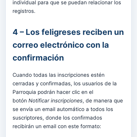
individual para que se puedan relacionar los
Relatórios
registros.
Fichas individuales
Catequesis
4 – Los feligreses reciben un
Intenciones masivas
correo electrónico con la
Confirmaciones
confirmación
bautismos
Elementos del Clero (Curia)
Cuando todas las inscripciones estén
cerradas y confirmadas, los usuarios de la
Definições
Parroquia podrán hacer clic en el
Importador de registros
botón
Notificar inscripciones
, de manera que
Numeradores
se envía un email automático a todos los
Honorarios
suscriptores, donde los confirmados
Entrenamientos
recibirán un email con este formato:
Configuración de informes