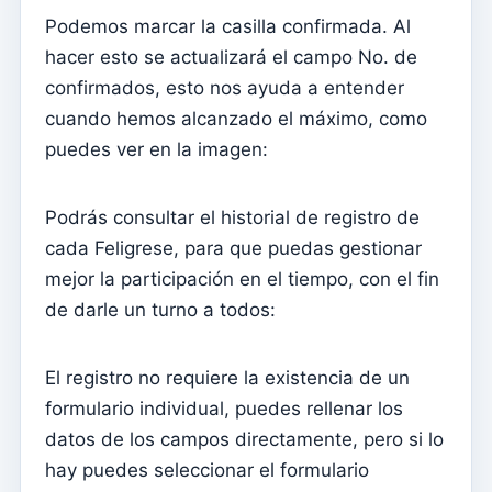
Podemos marcar la casilla confirmada. Al
Contabilidade
hacer esto se actualizará el campo No. de
Tipos de documentos
confirmados, esto nos ayuda a entender
Tipificaciones de movimiento
cuando hemos alcanzado el máximo, como
Taxonomías
puedes ver en la imagen:
Estado de cuentas
Balance analítico
Podrás consultar el historial de registro de
cada Feligrese, para que puedas gestionar
Lanzamientos
mejor la participación en el tiempo, con el fin
Centros de costos
de darle un turno a todos:
Diarios
Cuentas
El registro no requiere la existencia de un
formulario individual, puedes rellenar los
Ceremonias
datos de los campos directamente, pero si lo
Inicio – Crear el primer año fiscal y el saldo de
hay puedes seleccionar el formulario
apertura