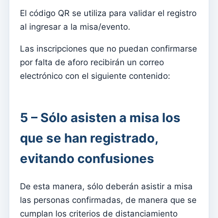
El código QR se utiliza para validar el registro
Aplicação móvel
al ingresar a la misa/evento.
Catequesis en la aplicación
Las inscripciones que no puedan confirmarse
Cómo activar la App para mostrar contenido de mi
por falta de aforo recibirán un correo
suscripción
electrónico con el siguiente contenido:
aplicación móvil
Locais
5 – Sólo asisten a misa los
Lugares de culto
Parroquias
que se han registrado,
arciprestes
evitando confusiones
Diócesis
Países
De esta manera, sólo deberán asistir a misa
las personas confirmadas, de manera que se
Kyrios
cumplan los criterios de distanciamiento