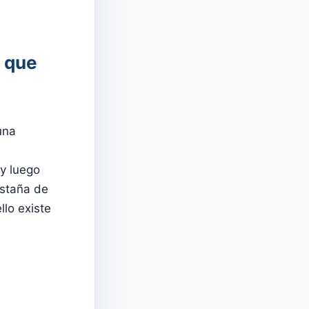
s que
una
 y luego
estaña de
llo existe