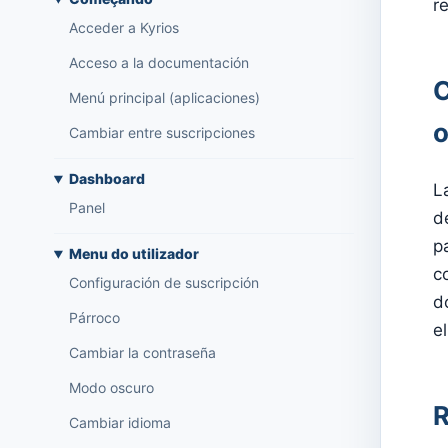
r
Acceder a Kyrios
Acceso a la documentación
C
Menú principal (aplicaciones)
o
Cambiar entre suscripciones
Dashboard
L
Panel
d
p
Menu do utilizador
c
Configuración de suscripción
d
Párroco
e
Cambiar la contraseña
Modo oscuro
R
Cambiar idioma