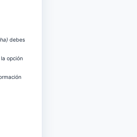
cha)
debes
la opción
ormación