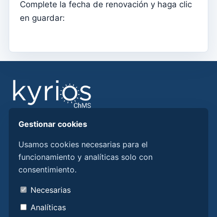
Complete la fecha de renovación y haga clic
Contabilidade
en guardar:
Tipos de documentos
Tipificaciones de movimiento
Taxonomías
Estado de cuentas
Balance analítico
Lanzamientos
Gestionar cookies
Encuentre respuestas, guías y procedimientos para
Centros de costos
aprovechar mejor Kyrios ChMS.
Usamos cookies necesarias para el
Diarios
funcionamiento y analíticas solo con
Cuentas
consentimiento.
Conozca Kyrios aquí
Ceremonias
Quiénes somos
Necesarias
Inicio – Crear el primer año fiscal y el saldo de
Contactos
Analíticas
apertura