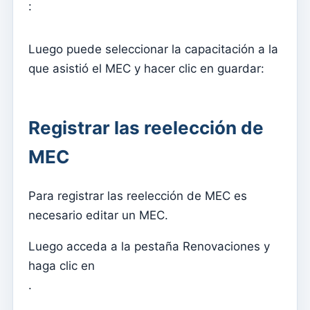
Cómo asociar hojas individuales con grupos
:
Consultar las suscripciones a newsletter realizadas
desde la web
Luego puede seleccionar la capacitación a la
que asistió el MEC y hacer clic en guardar:
Administrar diseños
Envío de un nuevo boletín
Diseños de boletines
Registrar las reelección de
Gestão documental
MEC
Administrar documentos
Para registrar las reelección de MEC es
Admin
necesario editar un MEC.
Asignar acceso a un catequista
Agregar un nuevo usuario a la suscripción
Luego acceda a la pestaña Renovaciones y
haga clic en
Anuário
.
Directorio