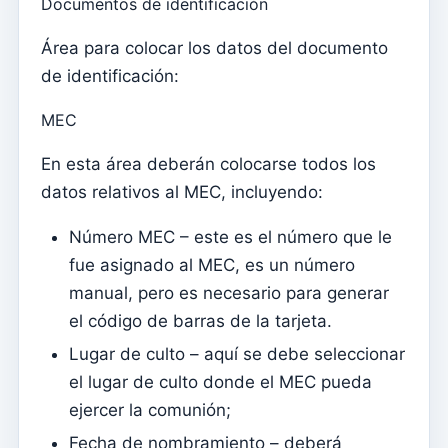
Matrimonios
Documentos de identificación
Área para colocar los datos del documento
Tesouraria
de identificación:
cuentas corrientes
Tipos de documentos
MEC
Notificación de importes abiertos (por correo
En esta área deberán colocarse todos los
electrónico)
datos relativos al MEC, incluyendo:
Recibo
Número MEC – este es el número que le
Nota de deuda (Reversión)
fue asignado al MEC, es un número
nota de deuda
manual, pero es necesario para generar
Donación
el código de barras de la tarjeta.
Crédito
Lugar de culto – aquí se debe seleccionar
Avance
el lugar de culto donde el MEC pueda
ejercer la comunión;
Documentos
Fecha de nombramiento – deberá