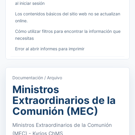
al iniciar sesión
Los contenidos básicos del sitio web no se actualizan
online.
Cómo utilizar filtros para encontrar la información que
necesitas
Error al abrir informes para imprimir
Começando
Acceder a Kyrios
Documentación / Arquivo
Acceso a la documentación
Ministros
Menú principal (aplicaciones)
Extraordinarios de la
Cambiar entre suscripciones
Comunión (MEC)
Dashboard
Ministros Extraordinarios de la Comunión
Panel
(MEC) - Kyrios ChMS