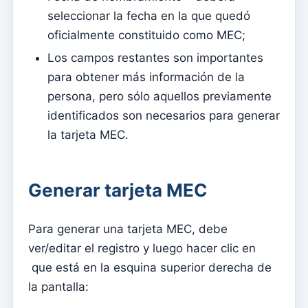
Avenças
seleccionar la fecha en la que quedó
Pactos
oficialmente constituido como MEC;
Los campos restantes son importantes
Página de internet
para obtener más información de la
Cómo administrar la configuración del sitio web
persona, pero sólo aquellos previamente
Menús
identificados son necesarios para generar
Secciones
la tarjeta MEC.
Eventos
Contenido
Generar tarjeta MEC
Sitio web
Cómo utilizar Eventos para gestionar inscripciones
Para generar una tarjeta MEC, debe
para asistir a Misa
ver/editar el registro y luego hacer clic en
Que fácil es tener tu App y Página en Internet – guía
que está en la esquina superior derecha de
fácil
la pantalla:
Los contenidos básicos del sitio web no se actualizan