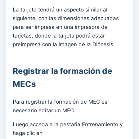
online.
La tarjeta tendrá un aspecto similar al
Enviar notificaciones push sobre contenidos y eventos
siguiente, con las dimensiones adecuadas
para ser impresa en una impresora de
Activa la aplicación móvil
tarjetas, donde la tarjeta podrá estar
Configuraciones básicas para un sitio web alojado en
preimpresa con la imagen de la Diócesis:
Kyrios (Multimodelo – 1)
Configuraciones básicas para un sitio web alojado en
Kyrios (Multi Model – 2)
Registrar la formación de
Cómo activar el sitio web
MECs
Kyrios Social: ¿qué es?
¿Cómo aceptar donaciones en criptomonedas?
Para registrar la formación de MEC es
necesario editar un MEC.
Newsletter
Enviar mensajes y leerlos solo en Kyrios
Luego acceda a la pestaña Entrenamiento y
Cómo gestionar grupos de suscripción a boletines
haga clic en