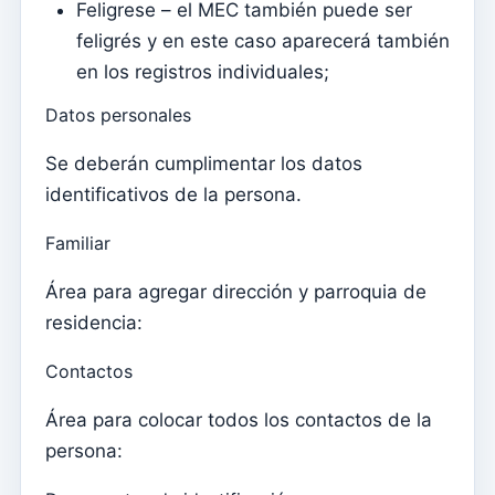
Feligrese – el MEC también puede ser
Elementos del clero
feligrés y en este caso aparecerá también
Intenciones masivas
en los registros individuales;
Fallecidos
Datos personales
Fichas individuales
Se deberán cumplimentar los datos
Familias
identificativos de la persona.
Suporte
Familiar
¿Cómo obtener ayuda?
Área para agregar dirección y parroquia de
Acceso remoto
residencia:
Sacramentos
Contactos
Catecumenados
Área para colocar todos los contactos de la
Confirmaciones
persona:
bautismos