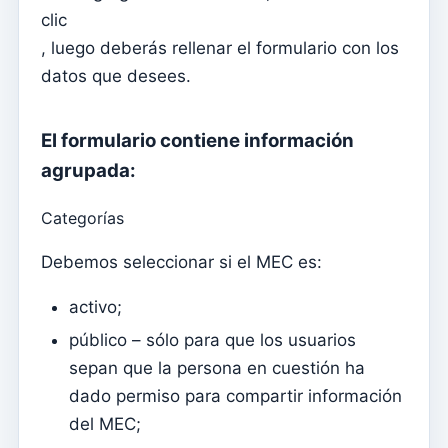
Documentos individuales
clic
Transferencias
, luego deberás rellenar el formulario con los
datos que desees.
Sesiones
Informes
El formulario contiene información
Agregar nuevo grupo
agrupada:
Lista de grupos/búsqueda
Categorías
Acceso a Kyrios para catequistas – cómo iniciar sesión
Debemos seleccionar si el MEC es:
Arquivo
Agentes Pastorales
activo;
Lectores
público – sólo para que los usuarios
Acólitos
sepan que la persona en cuestión ha
dado permiso para compartir información
Ministros Extraordinarios de la Comunión (MEC)
del MEC;
Instituciones