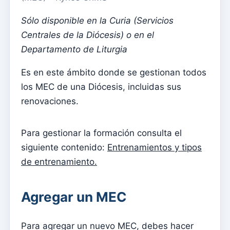
Menu do utilizador
Sólo disponible en la Curia (Servicios
Configuración de suscripción
Centrales de la Diócesis) o en el
Párroco
Departamento de Liturgia
Cambiar la contraseña
Es en este ámbito donde se gestionan todos
Modo oscuro
los MEC de una Diócesis, incluidas sus
Cambiar idioma
renovaciones.
Editar parroquia
desconectar
Para gestionar la formación consulta el
siguiente contenido:
Entrenamientos y tipos
Configurar una cuenta SMTP para enviar correos
electrónicos en Kyrios
de entrenamiento.
Catequese
Agregar un MEC
Formularios de inscripción para catequesis
Nochevieja
Para agregar un nuevo MEC, debes hacer