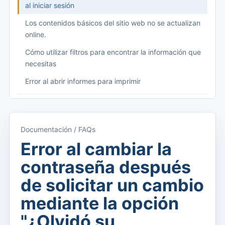
al iniciar sesión
Los contenidos básicos del sitio web no se actualizan
online.
Cómo utilizar filtros para encontrar la información que
necesitas
Error al abrir informes para imprimir
Começando
Acceder a Kyrios
Documentación / FAQs
Acceso a la documentación
Error al cambiar la
Menú principal (aplicaciones)
contraseña después
Cambiar entre suscripciones
de solicitar un cambio
Dashboard
mediante la opción
Panel
"¿Olvidó su