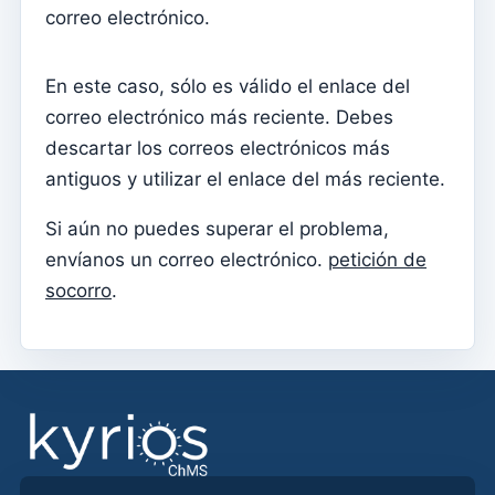
Documentos individuales
correo electrónico.
Transferencias
En este caso, sólo es válido el enlace del
Sesiones
correo electrónico más reciente. Debes
Informes
descartar los correos electrónicos más
Agregar nuevo grupo
antiguos y utilizar el enlace del más reciente.
Lista de grupos/búsqueda
Si aún no puedes superar el problema,
Acceso a Kyrios para catequistas – cómo iniciar sesión
envíanos un correo electrónico.
petición de
socorro
.
Arquivo
Agentes Pastorales
Lectores
Acólitos
Ministros Extraordinarios de la Comunión (MEC)
Instituciones