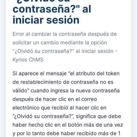
Menu do utilizador
contraseña?" al
Configuración de suscripción
iniciar sesión
Párroco
Error al cambiar la contraseña después de
Cambiar la contraseña
solicitar un cambio mediante la opción
Modo oscuro
"¿Olvidó su contraseña?" al iniciar sesión -
Cambiar idioma
Kyrios ChMS
Editar parroquia
Si aparece el mensaje “el atributo del token
desconectar
de restablecimiento de contraseña no es
Configurar una cuenta SMTP para enviar correos
válido” cuando ingresa la nueva contraseña
electrónicos en Kyrios
después de hacer clic en el correo
electrónico que recibió al hacer clic en
Catequese
“¿Olvidó su contraseña?”, significa que debe
Formularios de inscripción para catequesis
haber hecho clic en el botón más de una vez
Nochevieja
y por lo tanto debe haber recibido más de 1