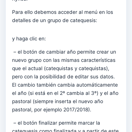
Menu do utilizador
Para ello debemos acceder al menú en los
Configuración de suscripción
detalles de un grupo de catequesis:
Párroco
Cambiar la contraseña
y haga clic en:
Modo oscuro
– el botón de cambiar año permite crear un
Cambiar idioma
nuevo grupo con las mismas características
Editar parroquia
que el actual (catequistas y catequistas),
desconectar
pero con la posibilidad de editar sus datos.
El cambio también cambia automáticamente
Configurar una cuenta SMTP para enviar correos
electrónicos en Kyrios
el año (si está en el 2º cambia al 3º) y el año
pastoral (siempre inserta el nuevo año
Catequese
pastoral, por ejemplo 2017/2018).
Formularios de inscripción para catequesis
– el botón finalizar permite marcar la
Nochevieja
catequesis como finalizada y a partir de este