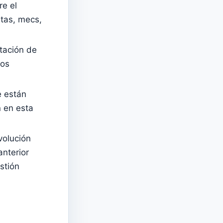
re el
stas, mecs,
tación de
vos
e están
 en esta
volución
anterior
stión