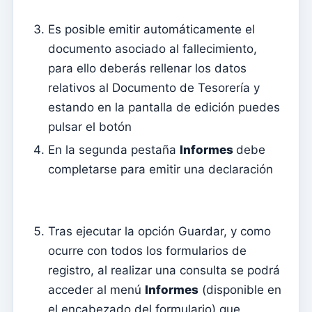
Documentos individuales
Es posible emitir automáticamente el
Transferencias
documento asociado al fallecimiento,
Sesiones
para ello deberás rellenar los datos
Informes
relativos al Documento de Tesorería y
Agregar nuevo grupo
estando en la pantalla de edición puedes
pulsar el botón
Lista de grupos/búsqueda
En la segunda pestaña
Informes
debe
Acceso a Kyrios para catequistas – cómo iniciar sesión
completarse para emitir una declaración
Arquivo
Agentes Pastorales
Lectores
Tras ejecutar la opción Guardar, y como
ocurre con todos los formularios de
Acólitos
registro, al realizar una consulta se podrá
Ministros Extraordinarios de la Comunión (MEC)
acceder al menú
Informes
(disponible en
Instituciones
el encabezado del formulario) que