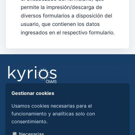
Elementos del clero
permite la impresión/descarga de
diversos formularios a disposición del
Intenciones masivas
usuario, que contienen los datos
Fallecidos
ingresados ​​en el respectivo formulario.
Fichas individuales
Familias
Suporte
¿Cómo obtener ayuda?
Acceso remoto
Gestionar cookies
Sacramentos
Encuentre respuestas, guías y procedimientos para
aprovechar mejor Kyrios ChMS.
Catecumenados
Usamos cookies necesarias para el
funcionamiento y analíticas solo con
Confirmaciones
consentimiento.
Conozca Kyrios aquí
bautismos
Quiénes somos
Necesarias