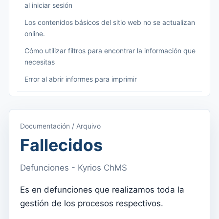
al iniciar sesión
Los contenidos básicos del sitio web no se actualizan
online.
Cómo utilizar filtros para encontrar la información que
necesitas
Error al abrir informes para imprimir
Começando
Acceder a Kyrios
Documentación / Arquivo
Acceso a la documentación
Fallecidos
Menú principal (aplicaciones)
Defunciones - Kyrios ChMS
Cambiar entre suscripciones
Es en defunciones que realizamos toda la
Dashboard
gestión de los procesos respectivos.
Panel