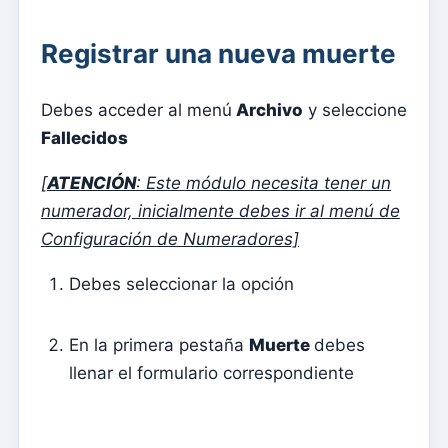
Menu do utilizador
Configuración de suscripción
Registrar una nueva muerte
Párroco
Debes acceder al menú
Archivo
y seleccione
Cambiar la contraseña
Fallecidos
Modo oscuro
[
ATENCIÓN
: Este módulo necesita tener un
Cambiar idioma
numerador, inicialmente debes ir al menú de
Editar parroquia
Configuración de Numeradores]
desconectar
Debes seleccionar la opción
Configurar una cuenta SMTP para enviar correos
electrónicos en Kyrios
En la primera pestaña
Muerte
debes
Catequese
llenar el formulario correspondiente
Formularios de inscripción para catequesis
Nochevieja