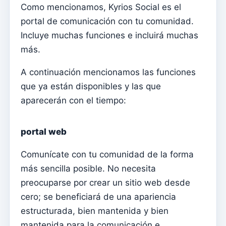
Como mencionamos, Kyrios Social es el
Elementos del clero
portal de comunicación con tu comunidad.
Intenciones masivas
Incluye muchas funciones e incluirá muchas
Fallecidos
más.
Fichas individuales
A continuación mencionamos las funciones
Familias
que ya están disponibles y las que
aparecerán con el tiempo:
Suporte
¿Cómo obtener ayuda?
portal web
Acceso remoto
Comunícate con tu comunidad de la forma
Sacramentos
más sencilla posible. No necesita
Catecumenados
preocuparse por crear un sitio web desde
Confirmaciones
cero; se beneficiará de una apariencia
bautismos
estructurada, bien mantenida y bien
mantenida para la comunicación e