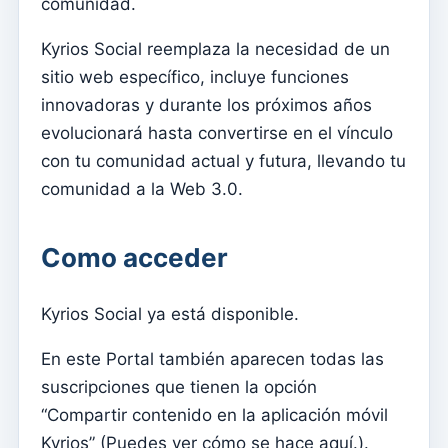
comunidad.
Menu do utilizador
Configuración de suscripción
Kyrios Social reemplaza la necesidad de un
sitio web específico, incluye funciones
Párroco
innovadoras y durante los próximos años
Cambiar la contraseña
evolucionará hasta convertirse en el vínculo
Modo oscuro
con tu comunidad actual y futura, llevando tu
Cambiar idioma
comunidad a la Web 3.0.
Editar parroquia
Como acceder
desconectar
Configurar una cuenta SMTP para enviar correos
electrónicos en Kyrios
Kyrios Social ya está disponible.
Catequese
En este Portal también aparecen todas las
suscripciones que tienen la opción
Formularios de inscripción para catequesis
“Compartir contenido en la aplicación móvil
Nochevieja
Kyrios” (
Puedes ver cómo se hace aquí.
).