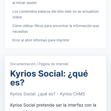
al iniciar sesión
Los contenidos básicos del sitio web no se actualizan
online.
Cómo utilizar filtros para encontrar la información que
necesitas
Error al abrir informes para imprimir
Começando
Acceder a Kyrios
Documentación / Página de internet
Acceso a la documentación
Kyrios Social: ¿qué
Menú principal (aplicaciones)
es?
Cambiar entre suscripciones
Kyrios Social: ¿qué es? - Kyrios ChMS
Dashboard
Panel
Kyrios Social pretende ser la interfaz con la