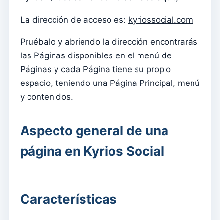
Documentos individuales
La dirección de acceso es:
kyriossocial.com
Transferencias
Sesiones
Pruébalo y abriendo la dirección encontrarás
las Páginas disponibles en el menú de
Informes
Páginas y cada Página tiene su propio
Agregar nuevo grupo
espacio, teniendo una Página Principal, menú
Lista de grupos/búsqueda
y contenidos.
Acceso a Kyrios para catequistas – cómo iniciar sesión
Aspecto general de una
Arquivo
Agentes Pastorales
página en Kyrios Social
Lectores
Acólitos
Ministros Extraordinarios de la Comunión (MEC)
Características
Instituciones