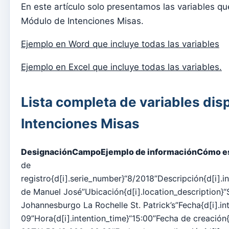
Párroco
En este artículo solo presentamos las variables qu
Módulo de Intenciones Misas.
Cambiar la contraseña
Modo oscuro
Ejemplo en Word que incluye todas las variables
Cambiar idioma
Ejemplo en Excel que incluye todas las variables.
Editar parroquia
desconectar
Lista completa de variables dis
Configurar una cuenta SMTP para enviar correos electrónico
Intenciones Misas
Catequese
Formularios de inscripción para catequesis
Designación
Campo
Ejemplo de información
Cómo es
de
Nochevieja
registro{d[i].serie_number}“8/2018”Descripción{d[i].in
Documentos individuales
de Manuel José”Ubicación{d[i].location_description}
Transferencias
Johannesburgo La Rochelle St. Patrick’s”Fecha{d[i].i
09”Hora{d[i].intention_time}“15:00”Fecha de creación{
Sesiones