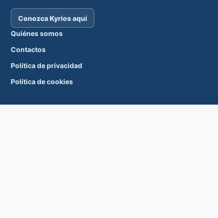
Fichas individuales
Conozca Kyrios aquí
Familias
Quiénes somos
Contactos
Suporte
Política de privacidad
¿Cómo obtener ayuda?
Política de cookies
Acceso remoto
Sacramentos
Catecumenados
Confirmaciones
bautismos
Matrimonios
Tesouraria
cuentas corrientes