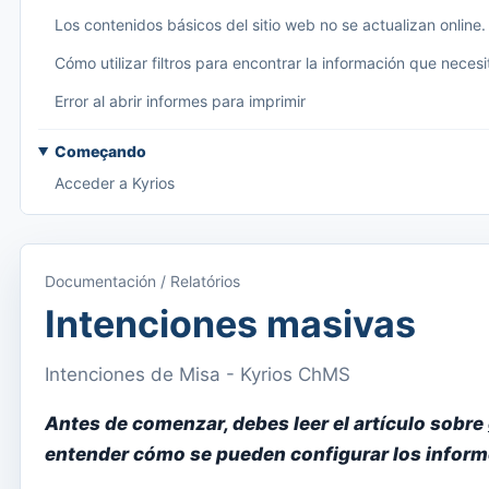
Los contenidos básicos del sitio web no se actualizan online.
Cómo utilizar filtros para encontrar la información que necesi
Error al abrir informes para imprimir
Começando
Acceder a Kyrios
Acceso a la documentación
Menú principal (aplicaciones)
Documentación / Relatórios
Cambiar entre suscripciones
Intenciones masivas
Dashboard
Intenciones de Misa - Kyrios ChMS
Panel
Antes de comenzar, debes leer el artículo sobre
Menu do utilizador
entender cómo se pueden configurar los inform
Configuración de suscripción