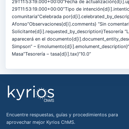
29T11:53:19.000+00:00”Fecha de actualización{d[i].u
Informes
29T11:53:19.000+00:00”Tipo de intención{d[i].intent
comunitaria”Celebrada por{d[i].celebrated_by_descrip
Agregar nuevo grupo
Afonso”Observaciones{d[i].comments} “Sin comentar
Lista de grupos/búsqueda
Solicitante{d[i].requested_by_description}Tesorería “
Acceso a Kyrios para catequistas – cómo iniciar sesión
aparecerá en el documento{d[i].document_entity_desc
Simpson” – Emolumento{d[i].emolument_description}“
Arquivo
Masa”Tesorería – tasa{d[i].tax}“10.0”
Agentes Pastorales
Lectores
Acólitos
Ministros Extraordinarios de la Comunión (MEC)
Instituciones
Elementos del clero
Encuentre respuestas, guías y procedimientos para
Intenciones masivas
aprovechar mejor Kyrios ChMS.
Fallecidos