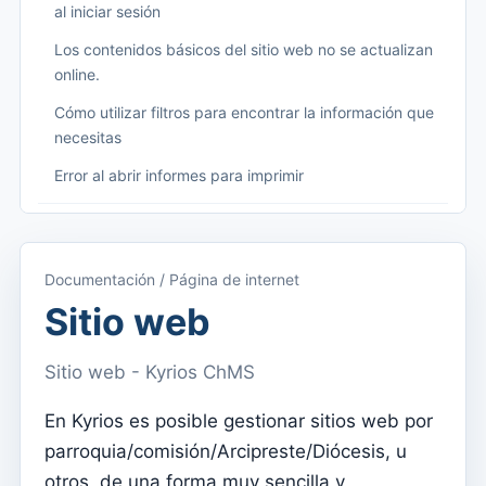
al iniciar sesión
Los contenidos básicos del sitio web no se actualizan
online.
Cómo utilizar filtros para encontrar la información que
necesitas
Error al abrir informes para imprimir
Começando
Acceder a Kyrios
Documentación / Página de internet
Acceso a la documentación
Sitio web
Menú principal (aplicaciones)
Sitio web - Kyrios ChMS
Cambiar entre suscripciones
En Kyrios es posible gestionar sitios web por
Dashboard
parroquia/comisión/Arcipreste/Diócesis, u
Panel
otros, de una forma muy sencilla y