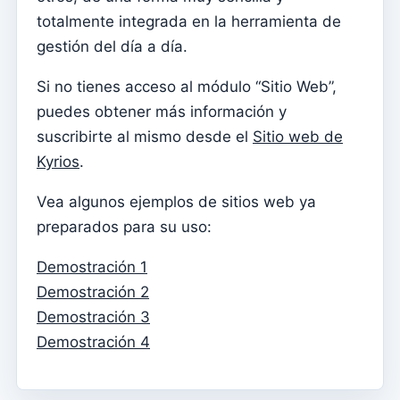
Menu do utilizador
totalmente integrada en la herramienta de
Configuración de suscripción
gestión del día a día.
Párroco
Si no tienes acceso al módulo “Sitio Web”,
Cambiar la contraseña
puedes obtener más información y
Modo oscuro
suscribirte al mismo desde el
Sitio web de
Kyrios
.
Cambiar idioma
Editar parroquia
Vea algunos ejemplos de sitios web ya
preparados para su uso:
desconectar
Configurar una cuenta SMTP para enviar correos
Demostración 1
electrónicos en Kyrios
Demostración 2
Demostración 3
Catequese
Demostración 4
Formularios de inscripción para catequesis
Nochevieja